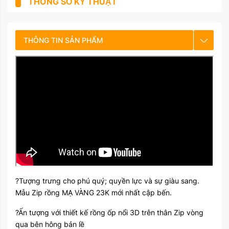
THÔNG SỐ KỸ THUẬT
THÔNG TIN SẢN PHẨM
CHẾ ĐỘ BẢO HÀNH
HƯỚNG DẪN SỬ DỤNG
?Tượng trưng cho phú quý; quyền lực và sự giàu sang.
Mẫu Zip rồng MẠ VÀNG 23K mới nhất cập bến.
?Ấn tượng với thiết kế rồng ốp nổi 3D trên thân Zip vòng
qua bên hông bản lề