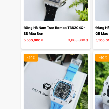
Màu mặt:
Xóa
Đồng Hồ Nam Tsar Bomba TB8204Q-
Đồng H
SB Màu Đen
GB Màu
9,000,000
₫
5,500,000
₫
5,500,0
-40%
-40%