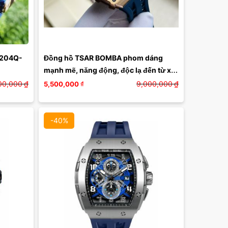
Màu mặt:
Xóa
8204Q-
Đồng hồ TSAR BOMBA phom dáng 
mạnh mẽ, năng động, độc lạ đến từ xứ 
sở nước cờ hoa USA
00,000
₫
9,000,000
₫
5,500,000
₫
-40%
Màu mặt: