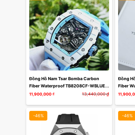
Màu mặt:
Xóa
Đồng Hồ Nam Tsar Bomba Carbon 
Đồng Hồ
Fiber Waterproof TB8208CF-WBLUE 
Fiber W
Màu Xanh Blue
Trắng 
13,440,000
₫
11,900,000
₫
11,900,
-46%
-46%