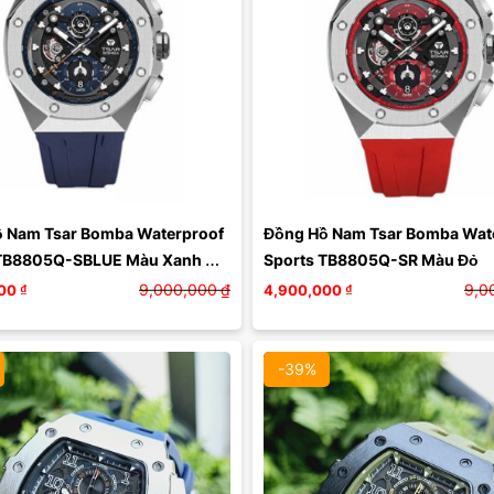
Màu mặt:
Màu mặt:
Xóa
Xóa
 Nam Tsar Bomba Waterproof 
Đồng Hồ Nam Tsar Bomba Wate
TB8805Q-SBLUE Màu Xanh 
Sports TB8805Q-SR Màu Đỏ
9,000,000
₫
9,0
00
₫
4,900,000
₫
-39%