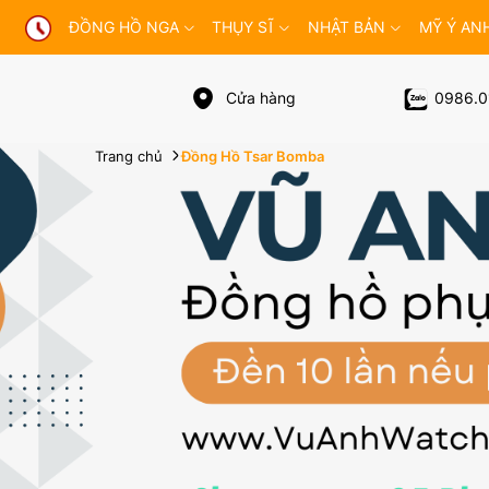
ĐỒNG HỒ NGA
THỤY SĨ
NHẬT BẢN
MỸ Ý AN
Cửa hàng
0986.0
Trang chủ
Đồng Hồ Tsar Bomba