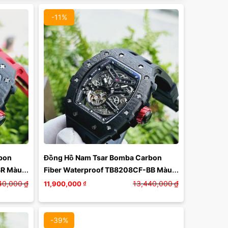
-11%
Màu mặt:
Xóa
on 
Đồng Hồ Nam Tsar Bomba Carbon 
R Màu 
Fiber Waterproof TB8208CF-BB Màu 
Đen
40,000
₫
13,440,000
₫
11,900,000
₫
-39%