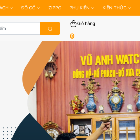
ÁCH
ĐỒ CỔ
ZIPPO
PHỤ KIỆN
KIẾN THỨC
Giỏ hàng
0