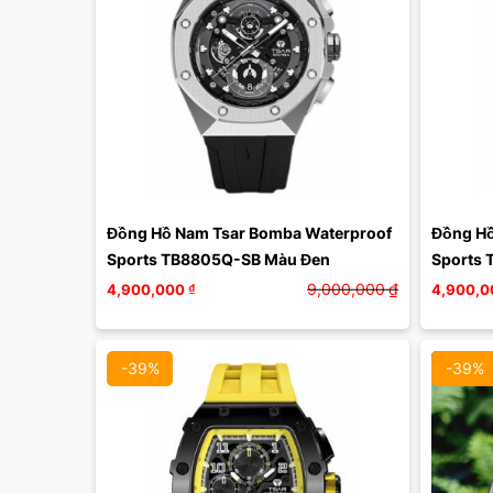
Màu mặt:
Xóa
Đồng Hồ Nam Tsar Bomba Waterproof 
Đồng Hồ
Sports TB8805Q-SB Màu Đen
Sports 
Bạc
9,000,000
₫
4,900,000
₫
4,900,0
-39%
-39%