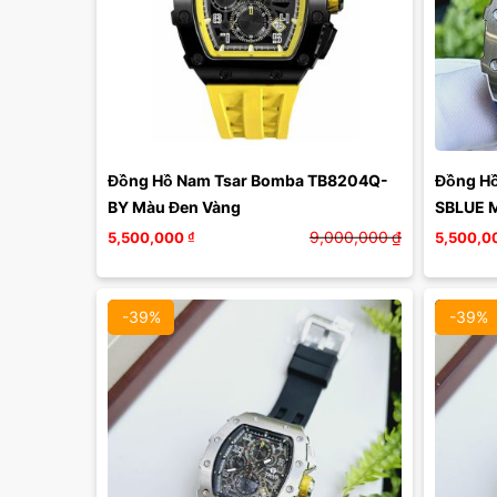
Màu mặt:
Xóa
Đồng Hồ Nam Tsar Bomba TB8204Q-
Đồng H
BY Màu Đen Vàng
SBLUE 
9,000,000
₫
5,500,000
₫
5,500,0
-39%
-39%