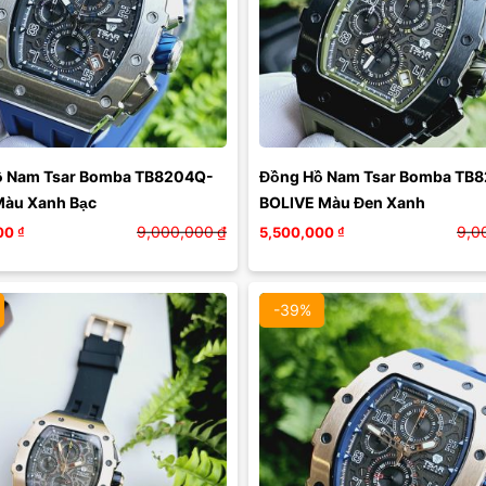
Màu mặt:
Màu mặt:
Xóa
Xóa
ồ Nam Tsar Bomba TB8204Q-
Đồng Hồ Nam Tsar Bomba TB
Màu Xanh Bạc
BOLIVE Màu Đen Xanh
9,000,000
₫
9,0
00
₫
5,500,000
₫
-39%