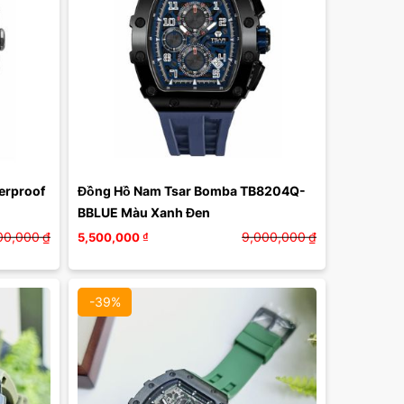
Màu mặt:
Xóa
rproof 
Đồng Hồ Nam Tsar Bomba TB8204Q-
BBLUE Màu Xanh Đen
00,000
₫
9,000,000
₫
5,500,000
₫
-39%