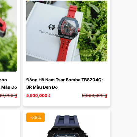
Màu mặt:
Xóa
on 
Đồng Hồ Nam Tsar Bomba TB8204Q-
R Màu Đỏ
BR Màu Đen Đỏ
00,000
₫
9,000,000
₫
5,500,000
₫
-39%