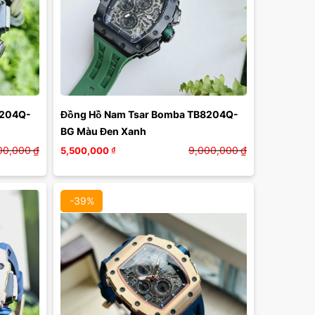
Màu mặt:
Xóa
8204Q-
Đồng Hồ Nam Tsar Bomba TB8204Q-
BG Màu Đen Xanh
00,000
₫
9,000,000
₫
5,500,000
₫
-39%