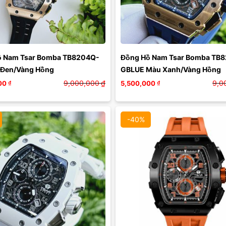
Màu mặt:
Màu mặt:
Xóa
Xóa
ồ Nam Tsar Bomba TB8204Q-
Đồng Hồ Nam Tsar Bomba TB
 Đen/Vàng Hồng
GBLUE Màu Xanh/Vàng Hồng
9,000,000
₫
9,0
00
₫
5,500,000
₫
-40%
Màu mặt:
Màu mặt: