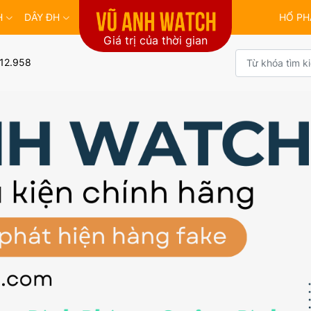
H
DÂY ĐH
HỔ PH
Giá trị của thời gian
12.958