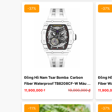
-37%
-37%
Màu mặt:
Xóa
Đồng Hồ Nam Tsar Bomba  Carbon 
Đồng Hồ
Fiber Waterproof TB8208CF-W Màu 
Fiber W
Trắng
Màu Đe
19,000,000
₫
11,900,000
₫
11,900,
-11%
-37%