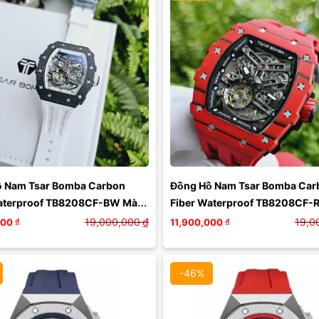
Màu mặt:
Màu mặt:
Xóa
Xóa
 Nam Tsar Bomba Carbon 
Đồng Hồ Nam Tsar Bomba Carb
aterproof TB8208CF-BW Màu 
Fiber Waterproof TB8208CF-
Xám
19,000,000
₫
19,0
000
₫
11,900,000
₫
-46%