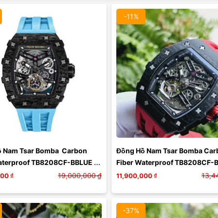
-11%
Màu mặt:
Xóa
 Nam Tsar Bomba  Carbon 
Đồng Hồ Nam Tsar Bomba Carb
aterproof TB8208CF-BBLUE 
Fiber Waterproof TB8208CF-B
n Xanh
Đen Đỏ
19,000,000
₫
13,4
000
₫
11,900,000
₫
-37%