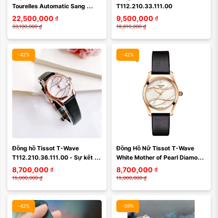
Xóa
Xóa
Tourelles Automatic Sang 
T112.210.33.111.00
trọng bậc nhất hiện nay: 
22,500,000
₫
9,500,000
₫
T099.407.22.038.01 ...
33,100,000
₫
18,610,000
₫
-42%
-42%
Màu mặt:
Đồng hồ Tissot T-Wave 
Đồng Hồ Nữ Tissot T-Wave 
Xóa
T112.210.36.111.00 - Sự kết 
White Mother of Pearl Diamond 
hợp hoàn hảo giữa độ chính xác 
Dial  T112.210.36.111.00 
8,700,000
₫
8,700,000
₫
và thanh lịch
(T1122103611100) ...
15,000,000
₫
15,000,000
₫
-42%
-59%