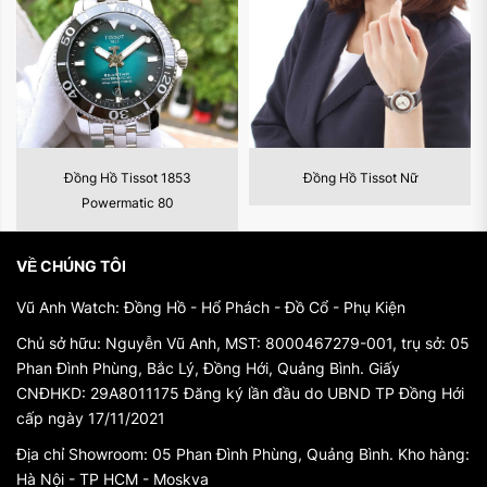
II. Lịch Sử của Đồng Hồ Tissot
Xuất phát điểm
Thương hiệu Tissot được thành lập vào năm
1853 bởi Charles-Félicien Tissot và con trai của
ông, Charles-Émile Tissot, tại thành phố Le
Locle, Thụy Sĩ.
Đồng Hồ Tissot 1853
Đồng Hồ Tissot Nữ
Đ
Tissot ban đầu tập trung vào sản xuất đồng hồ
Powermatic 80
cá nhân và đồng hồ ngọc trai.
Sự phát triển
VỀ CHÚNG TÔI
Thế kỷ 19: Tissot đã nhanh chóng phát triển với
Vũ Anh Watch: Đồng Hồ - Hổ Phách - Đồ Cổ - Phụ Kiện
việc mở rộng sản xuất và phân phối quốc tế.
Năm 1917, Tissot đã ra mắt mẫu đồng hồ đầu
Chủ sở hữu: Nguyễn Vũ Anh, MST: 8000467279-001, trụ sở: 05
tiên trên thế giới tích hợp với nút bấm khởi động
Phan Đình Phùng, Bắc Lý, Đồng Hới, Quảng Bình. Giấy
và dừng chức năng chronograph.
CNĐHKD: 29A8011175 Đăng ký lần đầu do UBND TP Đồng Hới
Tissot đã trở thành một phần của Tập đoàn
cấp ngày 17/11/2021
Swatch vào năm 1983, giúp thương hiệu có
Địa chỉ Showroom: 05 Phan Đình Phùng, Quảng Bình. Kho hàng:
thêm tài chính và nguồn lực để phát triển.
Hà Nội - TP HCM - Moskva