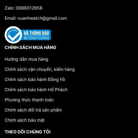
III. Đặc Điểm và Công Nghệ của Đồng Hồ Tissot
Zalo: 0986012958
Thiết kế và Phong Cách
Email: vuanhwatch@gmail.com
Tissot nổi tiếng với thiết kế tinh tế và đa dạng,
từ đồng hồ thể thao đến đồng hồ cổ điển và
thậm chí là đồng hồ đeo tay thông minh.
CHÍNH SÁCH MUA HÀNG
Thương hiệu này thường sử dụng vật liệu cao
cấp như thép không gỉ, titanium và vàng để tạo
Hướng dẫn mua hàng
nên những thiết kế độc đáo.
Chính sách vận chuyển, kiểm hàng
Độ Chính Xác
Chính sách bảo hành Đồng hồ
Đồng hồ Tissot được sản xuất với sự chú trọng
Chính sách bảo hành Hổ Phách
đến độ chính xác, với sử dụng các máy cơ và
máy quartz cao cấp.
Phương thức thanh toán
Một số mẫu đồng hồ Tissot có tích hợp các tính
Chính sách đổi trả sản phẩm
năng đặc biệt như chronograph, lịch vàng, và
tourbillon.
Chính sách bảo mật
Công Nghệ Đồng Hồ Thông Minh
THEO DÕI CHÚNG TÔI