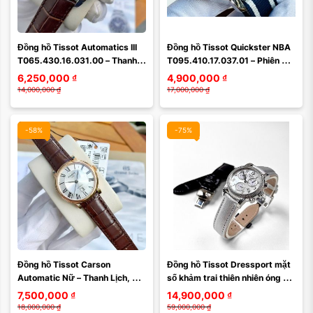
Đồng hồ Tissot Automatics III 
Đồng hồ Tissot Quickster NBA 
T065.430.16.031.00 – Thanh 
T095.410.17.037.01 – Phiên 
lịch cổ điển, máy ETA chuẩn 
bản kỷ niệm NBA siêu hiếm, trẻ 
6,250,000
₫
4,900,000
₫
Thụy Sĩ ...
trung và ...
14,000,000
₫
17,000,000
₫
-58%
-75%
Đồng hồ Tissot Carson 
Đồng hồ Tissot Dressport mặt 
Automatic Nữ – Thanh Lịch, 
số khảm trai thiên nhiên óng 
Tinh Tế và Đậm Chất Thụy Sĩ 
ánh, được điểm xuyết ba mặt 
7,500,000
₫
14,900,000
₫
T122.207.36.033.00 ...
số phụ thể ...
18,000,000
₫
59,000,000
₫