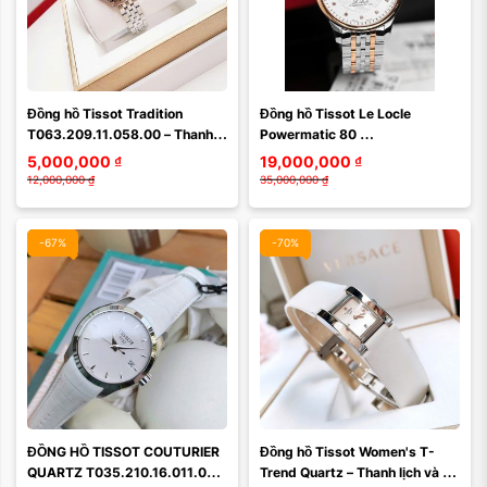
Đồng hồ Tissot Tradition 
Đồng hồ Tissot Le Locle 
T063.209.11.058.00 – Thanh 
Powermatic 80 
lịch tối giản, chuẩn phong cách 
T006.407.22.036.01 – Đỉnh 
5,000,000
₫
19,000,000
₫
công sở hiện đại
cao lịch lãm Thụy Sĩ, nay nâng 
12,000,000
₫
35,000,000
₫
...
-67%
-70%
Màu mặt:
ĐỒNG HỒ TISSOT COUTURIER 
Đồng hồ Tissot Women's T-
Xóa
QUARTZ T035.210.16.011.00 – 
Trend Quartz – Thanh lịch và 