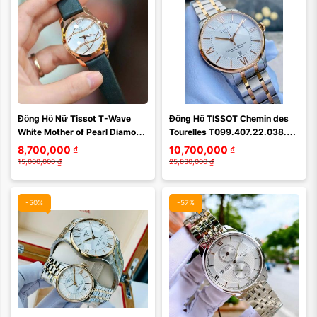
Đồng Hồ Nữ Tissot T-Wave 
Đồng Hồ TISSOT Chemin des 
White Mother of Pearl Diamond 
Tourelles T099.407.22.038.01 
Dial  T112.210.36.111.00 Màu 
– Tinh Hoa Tự Cường Thụy Sĩ
8,700,000
₫
10,700,000
₫
Vàng Hồng
15,000,000
₫
25,830,000
₫
-50%
-57%