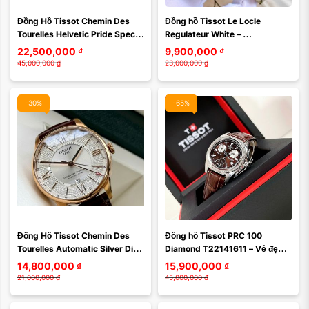
Đồng Hồ Tissot Chemin Des 
Đồng hồ Tissot Le Locle 
Tourelles Helvetic Pride Special 
Regulateur White – 
Edition – Cặp Đôi Đẳng Cấp Với 
T006.428.11.038.02
22,500,000
₫
9,900,000
₫
Thiết ...
45,000,000
₫
23,000,000
₫
-30%
-65%
Đồng Hồ Tissot Chemin Des 
Đồng hồ Tissot PRC 100 
Tourelles Automatic Silver Dial 
Diamond T22141611 – Vẻ đẹp 
Watch T099.429.36.038.00
sang trọng đỉnh cao với dial 
14,800,000
₫
15,900,000
₫
kim cương đắt giá
21,000,000
₫
45,000,000
₫