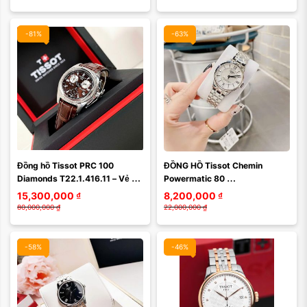
-81%
-63%
Đồng hồ Tissot PRC 100 
ĐỒNG HỒ Tissot Chemin 
Diamonds T22.1.416.11 – Vẻ 
Powermatic 80 
đẹp rực rỡ và tinh tế của người 
T099.207.11.118.00 – Nét đẹp 
15,300,000
₫
8,200,000
₫
phụ nữ hiện đại
cổ điển châu Âu dành cho quý 
80,000,000
₫
22,000,000
₫
cô ...
-58%
-46%