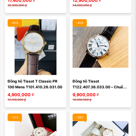
17,400,000
₫
12,900,000
₫
cổ điển vượt thời ...
35,000,000
₫
24,000,000
₫
-60%
-45%
Màu mặt:
Đồng hồ Tissot T Classic PR 
Đồng hồ Tissot 
Xóa
100 Mens T101.410.26.031.00
T122.407.36.033.00 – Chuẩn 
mực của vẻ đẹp cổ điển Thụy Sĩ 
4,900,000
₫
9,900,000
₫
dành cho quý ông hiện đại
12,100,000
₫
18,000,000
₫
-51%
-58%