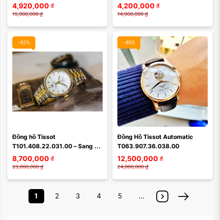
THANH LỊCH, TINH TẾ VÀ 
hiện đại cho phái đẹp 
4,920,000
₫
4,200,000
₫
CHÍNH XÁC TỪ THỤY SĨ
T63.1.155.31
15,000,000
₫
14,000,000
₫
-62%
-48%
Đồng hồ Tissot 
Đồng Hồ Tissot Automatic 
T101.408.22.031.00 – Sang 
T063.907.36.038.00
trọng, chuẩn Swiss Made
8,700,000
₫
12,500,000
₫
23,000,000
₫
24,000,000
₫
1
2
3
4
5
...