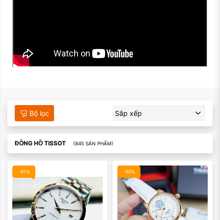
Bộ lọc
Sắp xếp
ĐỒNG HỒ TISSOT
(845 SẢN PHẨM)
-61%
-60%