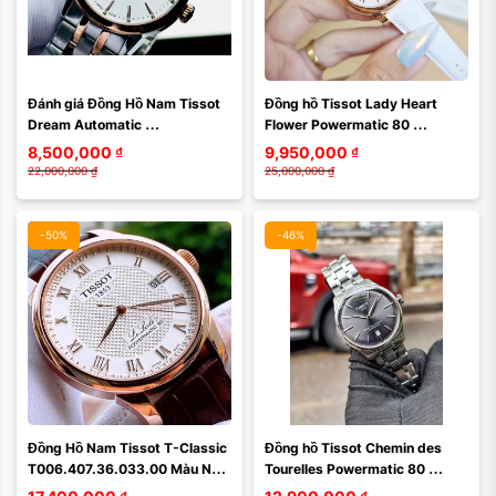
Màu mặt:
Đánh giá Đồng Hồ Nam Tissot 
Đồng hồ Tissot Lady Heart 
Xóa
Dream Automatic 
Flower Powermatic 80 
T129.407.22.031.00 – Thanh 
T050.207.37.017.05 – Vẻ Đẹp 
8,500,000
₫
9,950,000
₫
Lịch, Sang Trọng Với Bộ ...
Hoa Lệ Từ Trái Tim ...
22,000,000
₫
25,000,000
₫
-50%
-46%
Màu mặt:
Đồng Hồ Nam Tissot T-Classic 
Đồng hồ Tissot Chemin des 
Xóa
T006.407.36.033.00 Màu Nâu 
Tourelles Powermatic 80 
Vàng
T139.807.11.061.00 – Vẻ đẹp 