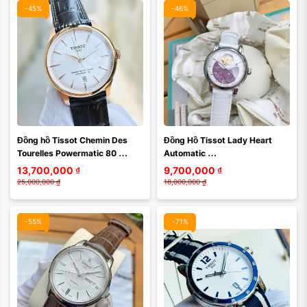
-45%
-46%
Đồng hồ Tissot Chemin Des 
Đồng Hồ Tissot Lady Heart 
Tourelles Powermatic 80 
Automatic 
39mm – T139.807.36.031.00 | 
T050.207.16.031.00 – Vẻ Đẹp 
13,700,000
₫
9,700,000
₫
Chuẩn mực ...
Cơ Khí Thụy Sĩ Dành Riêng Cho 
25,000,000
₫
18,000,000
₫
...
-55%
-71%