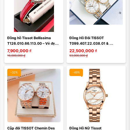
Màu mặt:
Màu mặt:
Đồng hồ Tissot Bellissima 
Đồng Hồ Đôi TISSOT 
Xóa
Xóa
T126.010.66.113.00 – Vẻ đẹp 
T099.407.22.038.01 & 
nữ tính đậm chất Thụy Sĩ dành 
T099.207.22.118.01
7,900,000
₫
22,500,000
₫
cho quý cô ...
16,000,000
₫
53,000,000
₫
-32%
-49%
Màu mặt:
Màu mặt:
Cặp đôi TISSOT Chemin Des 
Đồng Hồ Nữ Tissot 