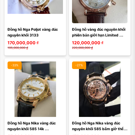
Đồng hồ Nga Poljot vàng đúc 
Đồng hồ vàng đúc nguyên khối 
nguyên khối 3133
phiên bản giới hạn Limited 
3133
170,000,000
₫
120,000,000
₫
195,000,000
₫
220,000,000
₫
-33%
-27%
Đồng hồ Nga Nika vàng đúc 
Đồng hồ Nga Nika vàng đúc 
nguyên khối 585 14k 
nguyên khối 585 bấm giờ thể 
10580123A
thao 1101.0.3.83