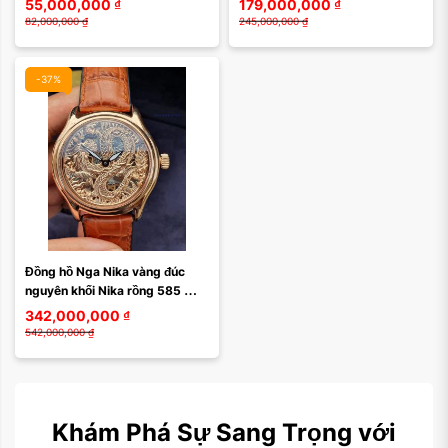
55,000,000
₫
179,000,000
₫
82,000,000
₫
245,000,000
₫
-37%
Đồng hồ Nga Nika vàng đúc 
nguyên khối Nika rồng 585 
110201125
342,000,000
₫
542,000,000
₫
Khám Phá Sự Sang Trọng với