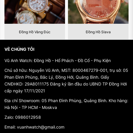
Đồng Hồ Vàng Đúc
Đồng Hồ Slava
VỀ CHÚNG TÔI
Vũ Anh Watch: Đồng Hồ - Hổ Phách - Đồ Cổ - Phụ Kiện
"Thời gian là vàng, và sự đẳng cấp là vĩnh cửu."
Chủ sở hữu: Nguyễn Vũ Anh, MST: 8000467279-001, trụ sở: 05
Phan Đình Phùng, Bắc Lý, Đồng Hới, Quảng Bình. Giấy
Bạn là người yêu thời trang và muốn thể hiện phong cách
CNĐHKD: 29A8011175 Đăng ký lần đầu do UBND TP Đồng Hới
đẳng cấp của mình? Đồng hồ Vàng Đúc Nguyên Khối của
cấp ngày 17/11/2021
Nga từ Vũ Anh Watch chính là lựa chọn hoàn hảo để làm nổi
Địa chỉ Showroom: 05 Phan Đình Phùng, Quảng Bình. Kho hàng:
bật vẻ đẹp và đẳng cấp của bạn.
Hà Nội - TP HCM - Moskva
Độc Quyền - Đẳng Cấp - Lịch Lãm
Zalo: 0986012958
Đẳng Cấp từ Nga:
Chế tác bởi những nghệ nhân hàng đầu
Email: vuanhwatch@gmail.com
tại Nga, đồng hồ Vàng Đúc Nguyên Khối không chỉ là một