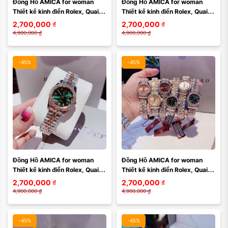
Đồng Hồ AMICA for woman 
Đồng Hồ AMICA for woman 
Thiết kế kinh điển Rolex, Quai 
Thiết kế kinh điển Rolex, Quai 
kim loại demi Kính sapphire 
kim loại demi Kính sapphire 
2,700,000
₫
2,700,000
₫
mặt bả trầu
mặt xanh nhạt
4,900,000
₫
4,900,000
₫
-45%
-45%
Đồng Hồ AMICA for woman 
Đồng Hồ AMICA for woman 
Thiết kế kinh điển Rolex, Quai 
Thiết kế kinh điển Rolex, Quai 
kim loại demi Kính sapphire  
kim loại demi Kính sapphire 
2,700,000
₫
2,700,000
₫
mặt xanh đậm
nhiều màu
4,900,000
₫
4,900,000
₫
-45%
-45%