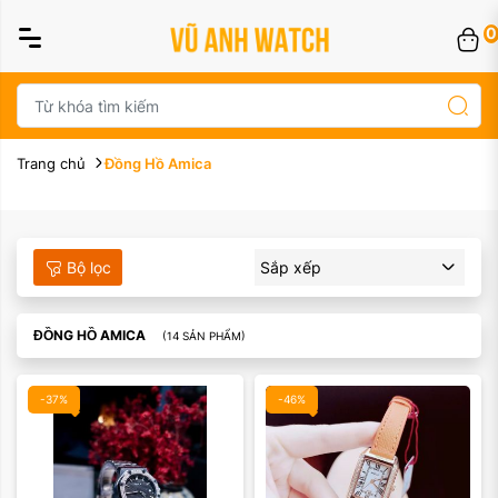
0
Trang chủ
Đồng Hồ Amica
Bộ lọc
Sắp xếp
ĐỒNG HỒ AMICA
(14 SẢN PHẨM)
-37%
-46%