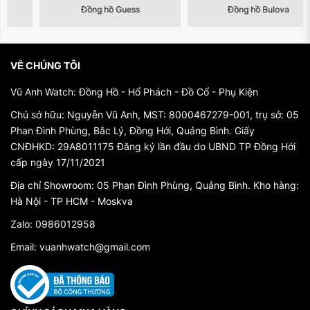
Đồng hồ Guess
Đồng hồ Bulova
2. Dây chuyền đính đá quý xinh đẹp đi kèm
Điểm đặc biệt nữa của bộ sản phẩm là dây
VỀ CHÚNG TÔI
chuyền đính đá quý đẹp mắt được tặng kèm
cùng đồng hồ. Dây chuyền với những viên đá
Vũ Anh Watch: Đồng Hồ - Hổ Phách - Đồ Cổ - Phụ Kiện
quý lấp lánh tinh tế tôn lên vẻ đẹp và quý phái
Chủ sở hữu: Nguyễn Vũ Anh, MST: 8000467279-001, trụ sở: 05
Phan Đình Phùng, Bắc Lý, Đồng Hới, Quảng Bình. Giấy
của người phụ nữ mang nó.
CNĐHKD: 29A8011175 Đăng ký lần đầu do UBND TP Đồng Hới
cấp ngày 17/11/2021
3. Chất lượng và độ chính xác
Địa chỉ Showroom: 05 Phan Đình Phùng, Quảng Bình. Kho hàng:
Đồng hồ nữ AMICA không chỉ gây ấn tượng
Hà Nội - TP HCM - Moskva
bởi thiết kế đẹp mắt mà còn bởi chất lượng và
Zalo: 0986012958
độ chính xác. Sản phẩm được chế tạo với
Email: vuanhwatch@gmail.com
công nghệ hiện đại và kiểm tra kỹ lưỡng trước
khi đưa vào thị trường, đảm bảo độ tin cậy và
độ chính xác cao trong việc đo thời gian.