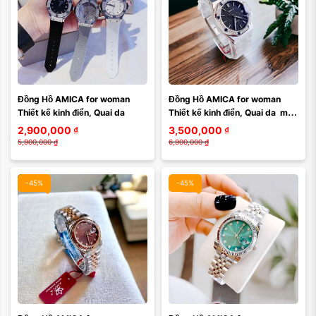
Đồng Hồ AMICA for woman 
Đồng Hồ AMICA for woman 
Thiết kế kinh điển, Quai da
Thiết kế kinh điển, Quai da  mặt 
đen
2,900,000
₫
3,500,000
₫
5,900,000
₫
6,900,000
₫
-45%
-45%