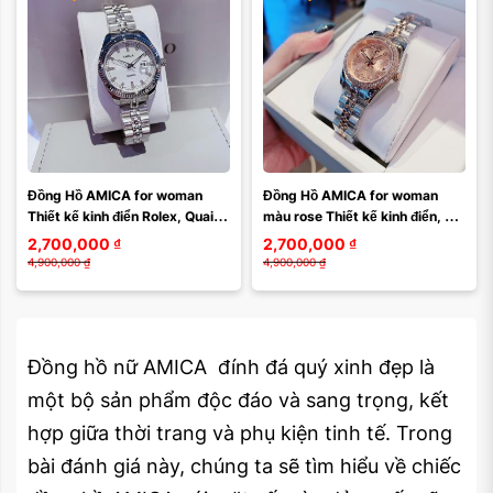
Đồng Hồ AMICA for woman 
Đồng Hồ AMICA for woman 
Thiết kế kinh điển Rolex, Quai 
màu rose Thiết kế kinh điển, 
kim loại demi Kính sapphire 
Mặt nâu nổi bật, Quai kim loại 
2,700,000
₫
2,700,000
₫
mặt trắng
demi mix ...
4,900,000
₫
4,900,000
₫
Đồng hồ nữ AMICA đính đá quý xinh đẹp là
một bộ sản phẩm độc đáo và sang trọng, kết
hợp giữa thời trang và phụ kiện tinh tế. Trong
bài đánh giá này, chúng ta sẽ tìm hiểu về chiếc