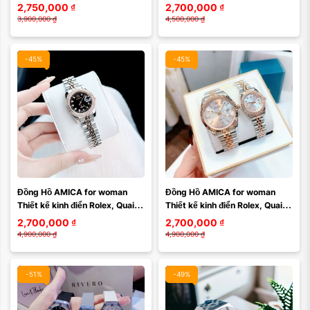
Cấp Cho Cổ Tay Châu Á
2,750,000
₫
2,700,000
₫
3,900,000
₫
4,500,000
₫
-45%
-45%
Đồng Hồ AMICA for woman 
Đồng Hồ AMICA for woman 
Thiết kế kinh điển Rolex, Quai 
Thiết kế kinh điển Rolex, Quai 
kim loại demi Kính sapphire 
kim loại demi Kính sapphire 
2,700,000
₫
2,700,000
₫
mặt đen
mặt khảm
4,900,000
₫
4,900,000
₫
-51%
-49%