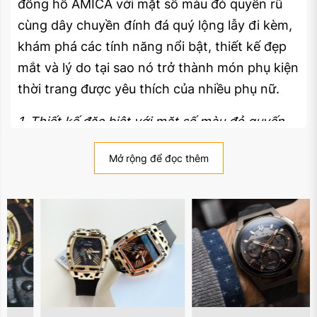
đồng hồ AMICA với mặt số màu đỏ quyến rũ
cùng dây chuyền đính đá quý lộng lẫy đi kèm,
khám phá các tính năng nổi bật, thiết kế đẹp
mắt và lý do tại sao nó trở thành món phụ kiện
thời trang được yêu thích của nhiều phụ nữ.
1. Thiết kế đặc biệt với mặt số màu đỏ quyến
rũ
Mở rộng để đọc thêm
Mặt đỏ nổi bật là điểm nhấn đặc biệt của chiếc
đồng hồ nữ AMICA, tạo nên sự cuốn hút và nổi
bật giữa đám đông. Màu đỏ tượng trưng cho
sự lãng mạn, năng động và đầy sức sống, là
lựa chọn hoàn hảo cho phụ nữ trẻ trung và
năng động muốn thể hiện phong cách cá nhân
mạnh mẽ.