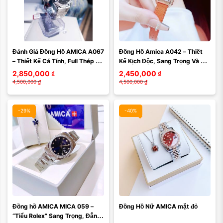
Màu mặt:
Đánh Giá Đồng Hồ AMICA A067 
Đồng Hồ Amica A042 – Thiết 
Xóa
– Thiết Kế Cá Tính, Full Thép 
Kế Kịch Độc, Sang Trọng Và 
Nguyên Khối Và Phong Cách 
Cực Đẹp
2,850,000
₫
2,450,000
₫
Thời Trang ...
4,500,000
₫
4,500,000
₫
-29%
-40%
Đồng hồ AMICA MICA 059 – 
Đồng Hồ Nữ AMICA mặt đỏ
“Tiểu Rolex” Sang Trọng, Đẳng 