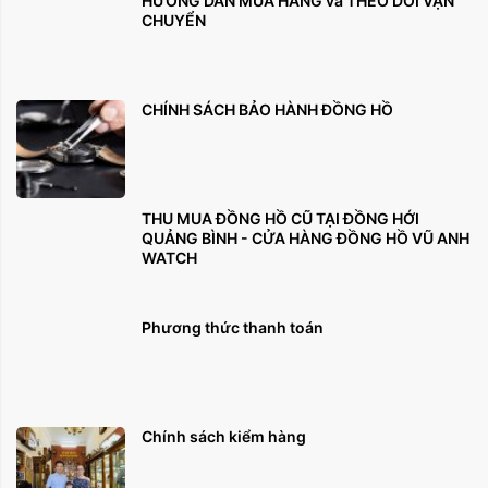
HƯỚNG DẪN MUA HÀNG và THEO DÕI VẬN
CHUYỂN
CHÍNH SÁCH BẢO HÀNH ĐỒNG HỒ
THU MUA ĐỒNG HỒ CŨ TẠI ĐỒNG HỚI
QUẢNG BÌNH - CỬA HÀNG ĐỒNG HỒ VŨ ANH
WATCH
Phương thức thanh toán
Chính sách kiểm hàng