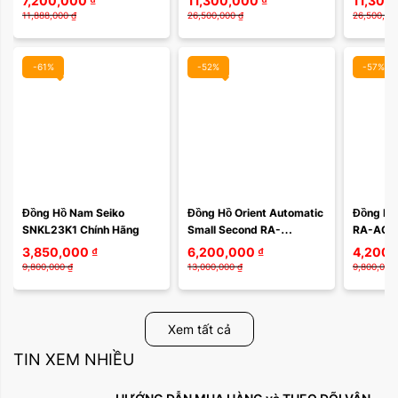
7,200,000
₫
11,300,000
₫
11,300
Titanium NJ0180-80L – 
58L – Mặ
11,888,000
₫
26,500,000
₫
26,500,00
Super Titanium Siêu ...
Chuyển S
-61%
-52%
-57%
Đồng Hồ Nam Seiko  
Đồng Hồ Orient Automatic 
Đồng Hồ 
SNKL23K1 Chính Hãng
Small Second RA-
RA-AC0F
AR0009L10B / RA-
SYMPHO
3,850,000
₫
6,200,000
₫
4,200,
AR0009L30B
9,800,000
₫
13,000,000
₫
9,800,000
Xem tất cả
TIN XEM NHIỀU