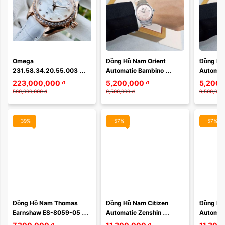
Màu mặt:
Omega 
Đồng Hồ Nam Orient 
Đồng Hồ 
231.58.34.20.55.003 
Automatic Bambino 
Automat
Xóa
Seamaster Aqua Terra 
Classic RA-AC0M11Y30B 
Classic
223,000,000
₫
5,200,000
₫
5,200,
150M Master Co-Axial - 
– Mặt Hồng Cam Độc Đáo, 
– Mặt Xa
580,000,000
₫
9,500,000
₫
9,500,000
Lịch sử, Thiết kế, Tính ...
Kính Cong ...
Kính Con
-39%
-57%
-57%
Màu mặt:
Đồng Hồ Nam Thomas 
Đồng Hồ Nam Citizen 
Đồng Hồ 
Earnshaw ES-8059-05 
Automatic Zenshin 
Automati
Xóa
Chính Hãng
Mechanical Super 
Super T