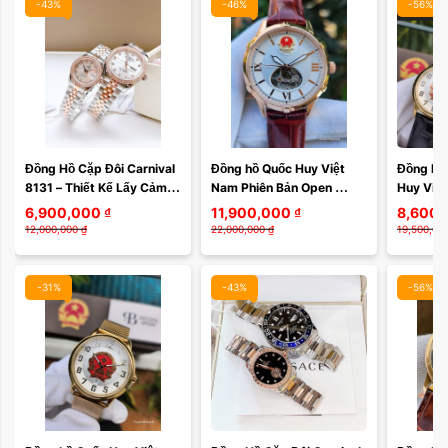
-43%
-46%
-56%
Đồng Hồ Cặp Đôi Carnival 
Đồng hồ Quốc Huy Việt 
Đồng hồ 
8131 – Thiết Kế Lấy Cảm 
Nam Phiên Bản Open 
Huy Việt
Hứng Từ Phong Cách 
Heart Vỏ Mạ Vàng hồng 
Limited đ
6,900,000
₫
11,900,000
₫
8,600,
Rolex, Sapphire Nguyên 
252VN233
duy nhấ
12,000,000
₫
22,000,000
₫
19,500,00
Khối, ...
-31%
-43%
-56%