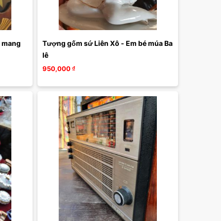
 mang 
Tượng gốm sứ Liên Xô - Em bé múa Ba 
lê
950,000
₫