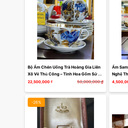
Bộ Ấm Chén Uống Trà Hoàng Gia Liên 
Ấm Samo
Xô Vẽ Thủ Công – Tinh Hoa Gốm Sứ và 
Nghệ Th
Hồn Dân Tộc Nga
50,000,000
₫
22,500,000
₫
4,500,0
-26%