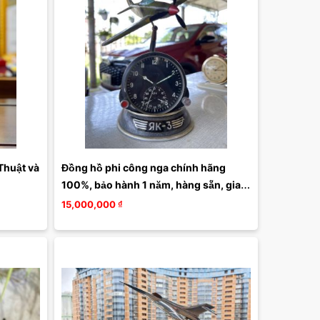
Thuật và 
Đồng hồ phi công nga chính hãng 
100%, bảo hành 1 năm, hàng sẵn, giao 
hàng tận nơi
15,000,000
₫