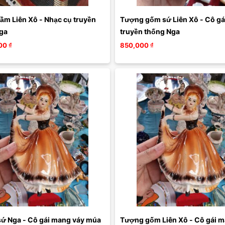
ầm Liên Xô - Nhạc cụ truyền 
Tượng gốm sứ Liên Xô - Cô gái
ga
truyền thống Nga
00
₫
850,000
₫
ứ Nga - Cô gái mang váy múa 
Tượng gốm Liên Xô - Cô gái m