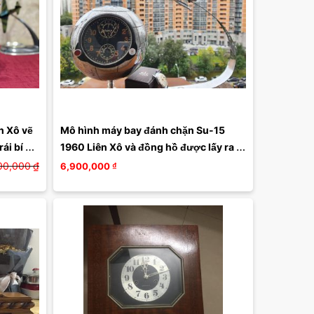
 Xô vẽ 
Mô hình máy bay đánh chặn Su-15 
i bí 5 
1960 Liên Xô và đồng hồ được lấy ra 
từ buồng lái máy bay
00,000
₫
6,900,000
₫