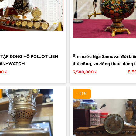
TẬP ĐỒNG HỒ POLJOT LIÊN 
Ấm nước Nga Samovar đời Liên
UANHWATCH
thủ công, vỏ đồng thau, dáng trá
lít
8,5
00
₫
5,500,000
₫
-11%