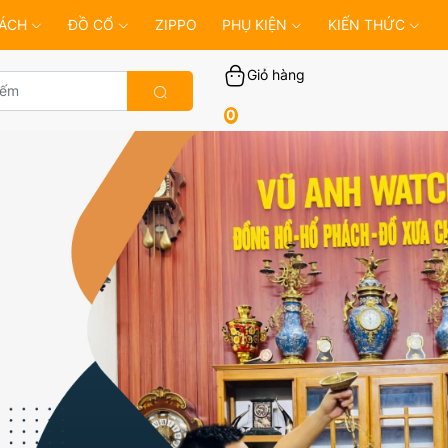
ÁCH
ĐỒ CỔ
ZIPPO
PHỤ KIỆN
KIẾN THỨC
Giỏ hàng
0