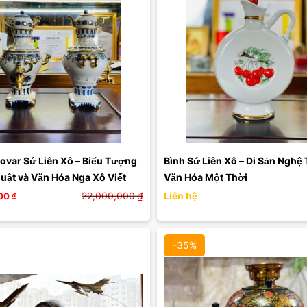
Màu mặt:
Xóa
var Sứ Liên Xô – Biểu Tượng 
Bình Sứ Liên Xô – Di Sản Nghệ 
uật và Văn Hóa Nga Xô Viết
Văn Hóa Một Thời
22,000,000
₫
Liên hệ
00
₫
-35%