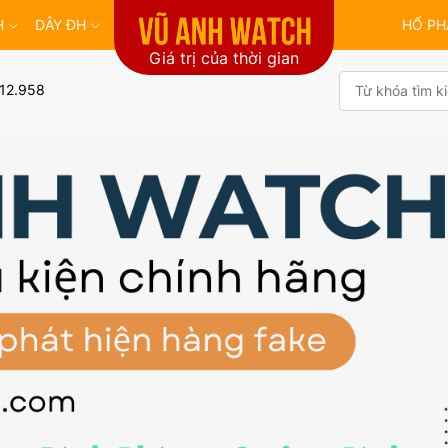
H
DÂY ĐH
HỔ PH
Giá trị của thời gian
12.958