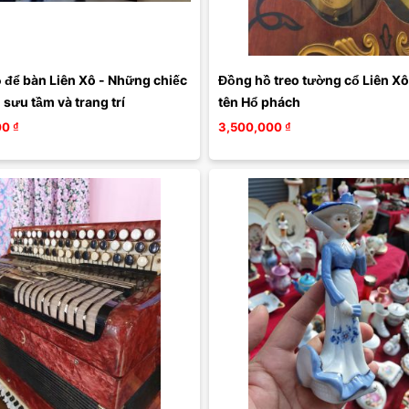
 để bàn Liên Xô - Những chiếc 
Đồng hồ treo tường cổ Liên Xô
sưu tầm và trang trí
tên Hổ phách
00
₫
3,500,000
₫