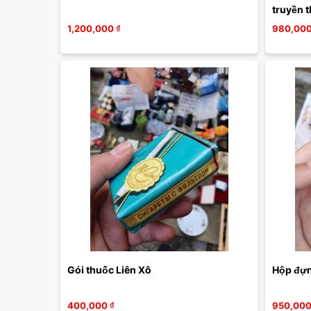
truyền 
1,200,000
₫
980,00
Gói thuốc Liên Xô
Hộp đựn
400,000
₫
950,00