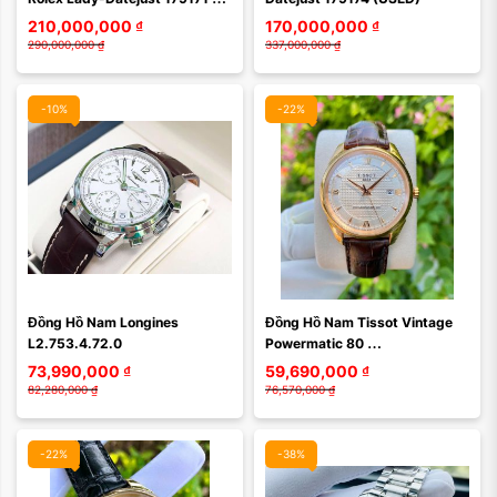
(USED)
210,000,000
₫
170,000,000
₫
290,000,000
₫
337,000,000
₫
-10%
-22%
Màu mặt:
Màu mặt:
Đồng Hồ Nam Longines 
Đồng Hồ Nam Tissot Vintage 
Xóa
Xóa
L2.753.4.72.0
Powermatic 80 
T920.407.76.038.00
73,990,000
₫
59,690,000
₫
82,280,000
₫
76,570,000
₫
-22%
-38%