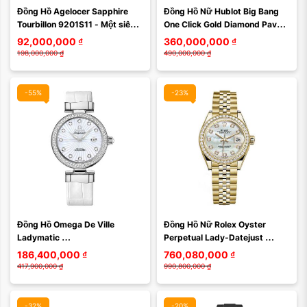
Đồng Hồ Agelocer Sapphire 
Đồng Hồ Nữ Hublot Big Bang 
Tourbillon 9201S11 - Một siêu 
One Click Gold Diamond Pave 
phẩm vuông với vỏ ngoài sử 
33 485.OX.1180.RX.1604
92,000,000
₫
360,000,000
₫
dụng sapphire ...
198,000,000
₫
490,000,000
₫
-55%
-23%
Đồng Hồ Omega De Ville 
Đồng Hồ Nữ Rolex Oyster 
Ladymatic 
Perpetual Lady-Datejust 
425.38.34.20.55.001
279138RBR
186,400,000
₫
760,080,000
₫
417,900,000
₫
990,800,000
₫
-32%
-20%