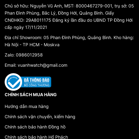
mỹ và chức năng.
Chủ sở hữu: Nguyễn Vũ Anh, MST: 8000467279-001, trụ sở: 05
Phan Đình Phùng, Bắc Lý, Đồng Hới, Quảng Bình. Giấy
2. Chất lượng và độ chính xác hàng đầu
CNĐHKD: 29A8011175 Đăng ký lần đầu do UBND TP Đồng Hới
Đồng hồ Rolex luôn nổi tiếng với chất lượng và độ chính xác
cấp ngày 17/11/2021
hàng đầu. Mỗi chiếc đồng hồ Rolex Nữ được chế tạo bằng
Địa chỉ Showroom: 05 Phan Đình Phùng, Quảng Bình. Kho hàng:
sự cẩn thận và tâm huyết từ những chuyên gia đồng hồ tài
Hà Nội - TP HCM - Moskva
ba. Bộ máy bên trong mỗi chiếc đồng hồ được điều chỉnh
thủ công, đảm bảo hoạt động chính xác và bền bỉ trong
Zalo: 0986012958
nhiều thập kỷ.
Email: vuanhwatch@gmail.com
3. Giá trị thương hiệu và tính thời trang
Sở hữu một chiếc
đồng hồ Rolex Nữ
không chỉ đơn giản là
sở hữu một món đồ trang sức đẳng cấp mà còn là sở hữu
CHÍNH SÁCH MUA HÀNG
giá trị thương hiệu và tính thời trang. Thương hiệu Rolex đã
Hướng dẫn mua hàng
xây dựng tên tuổi và uy tín trong ngành đồng hồ thế giới
qua nhiều thập kỷ. Đồng hồ Rolex Nữ không chỉ là biểu
Chính sách vận chuyển, kiểm hàng
tượng của sự quyền lực và thành đạt mà còn thể hiện sự
Chính sách bảo hành Đồng hồ
tinh tế và sành điệu của người phụ nữ.
Chính sách bảo hành Hổ Phách