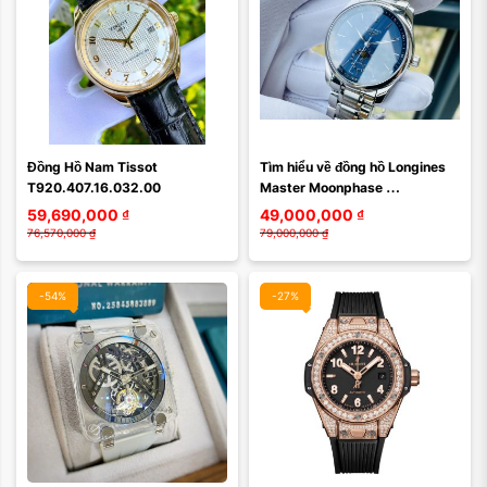
Màu mặt:
Màu mặt:
Đồng Hồ Nam Tissot 
Tìm hiểu về đồng hồ Longines 
Xóa
Xóa
T920.407.16.032.00
Master Moonphase 
L2.909.4.97.6 (L29094976): 
59,690,000
₫
49,000,000
₫
Lịch sử ra đời, thiết ...
76,570,000
₫
79,000,000
₫
-54%
-27%