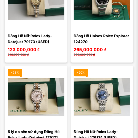
Màu mặt:
Màu mặt:
Đồng Hồ Nữ Rolex Lady-
Đồng Hồ Unisex Rolex Explorer 
Xóa
Xóa
Datejust 79173 (USED)
124270
123,000,000
₫
265,000,000
₫
216,000,000
₫
290,000,000
₫
-28%
-50%
Màu mặt:
Màu mặt:
5 lý do nên sử dụng Đồng Hồ 
Đồng Hồ Nữ Rolex Lady-
Xóa
Xóa
Rolex Lady-Datejust 179171 
Datejust 179174 (USED)