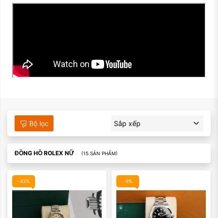
Màu mặt:
Màu mặt:
Bộ lọc
Sắp xếp
Xóa
Xóa
ĐỒNG HỒ ROLEX NỮ
(15 SẢN PHẨM)
-43%
-9%