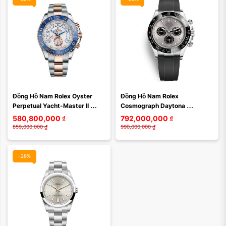
Đồng Hồ Nam Rolex Oyster 
Đồng Hồ Nam Rolex 
Perpetual Yacht-Master II 
Cosmograph Daytona 
116681
116519LN
580,800,000
₫
792,000,000
₫
859,000,000
₫
990,000,000
₫
-28%