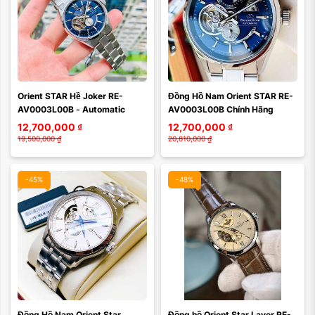
Màu mặt:
Orient STAR Hề Joker RE-
Đồng Hồ Nam Orient STAR RE-
Xóa
AV0003L00B - Automatic
AV0003L00B Chính Hãng
12,700,000
₫
12,700,000
₫
19,500,000
₫
20,810,000
₫
-45%
-48%
Màu mặt:
Màu mặt:
Đồng Hồ Nam Orient Star 
Đồng hồ Orient Star Layer RE-