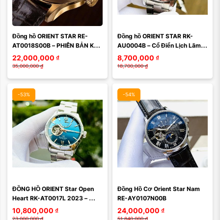
Đồng hồ ORIENT STAR RE-
Đồng hồ ORIENT STAR RK-
AT0018S00B – PHIÊN BẢN KỶ 
AU0004B – Cổ Điển Lịch Lãm, 
NIỆM 50 NĂM THỐNG NHẤT 
Máy In-house Đẳng Cấp
22,000,000
₫
8,700,000
₫
VIỆT NAM
35,000,000
₫
18,700,000
₫
-53%
-54%
Màu mặt:
Màu mặt:
ĐỒNG HỒ ORIENT Star Open 
Đồng Hồ Cơ Orient Star Nam 
Xóa
Xóa
Heart RK-AT0017L 2023 – 
RE-AY0107N00B
Tuyệt Tác Giới Hạn 850 Chiếc 
10,800,000
₫
24,000,000
₫
Toàn Cầu
23,000,000
₫
51,840,000
₫