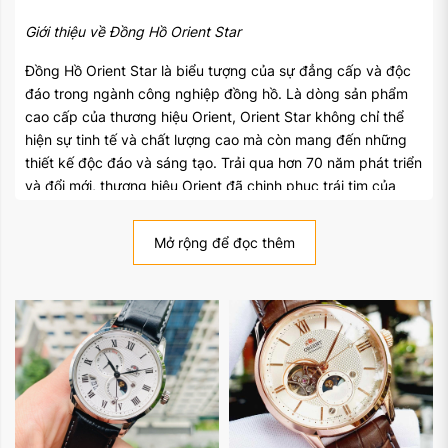
Giới thiệu về Đồng Hồ Orient Star
Đồng Hồ Orient Star là biểu tượng của sự đẳng cấp và độc
đáo trong ngành công nghiệp đồng hồ. Là dòng sản phẩm
cao cấp của thương hiệu Orient, Orient Star không chỉ thể
hiện sự tinh tế và chất lượng cao mà còn mang đến những
thiết kế độc đáo và sáng tạo. Trải qua hơn 70 năm phát triển
và đổi mới, thương hiệu Orient đã chinh phục trái tim của
những người yêu thích đồng hồ trên toàn cầu. Bài viết này
sẽ giới thiệu về những đặc điểm nổi bật của Đồng Hồ Orient
Mở rộng để đọc thêm
Star và lý do tại sao nó là một dòng đồng hồ đáng giá để sở
hữu.
1. Thiết kế tinh tế và sang trọng
Đồng Hồ Orient Star nổi bật với thiết kế tinh tế và sang
trọng, mang đến vẻ đẹp thanh lịch và đẳng cấp cho người
đeo. Với mặt số được thiết kế tỉ mỉ, các chỉ số số La Mã hoặc
kim cương lấp lánh, và các chi tiết đồng hồ được gia công tỉ
mỉ, mỗi chiếc đồng hồ Orient Star trở thành một tác phẩm