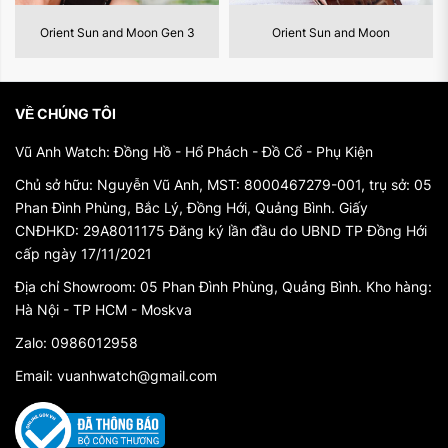
nghệ thuật độc đáo và tinh xảo.
Orient Sun and Moon
Những Mẫu Đồng Hồ Orient Đẹp
Nhất
2. Chất lượng và độ tin cậy
Orient Star không chỉ là sự đẳng cấp về thiết kế mà còn về
VỀ CHÚNG TÔI
chất lượng và độ tin cậy. Các bộ máy của Orient Star được
chế tạo và kiểm tra một cách kỹ lưỡng để đảm bảo tính
Vũ Anh Watch: Đồng Hồ - Hổ Phách - Đồ Cổ - Phụ Kiện
chính xác và độ bền của từng chiếc đồng hồ. Điều này đảm
Chủ sở hữu: Nguyễn Vũ Anh, MST: 8000467279-001, trụ sở: 05
bảo rằng bạn sẽ có một chiếc đồng hồ đáng tin cậy và lâu
Phan Đình Phùng, Bắc Lý, Đồng Hới, Quảng Bình. Giấy
bền theo thời gian.
CNĐHKD: 29A8011175 Đăng ký lần đầu do UBND TP Đồng Hới
cấp ngày 17/11/2021
3. Thiết kế độc đáo và sáng tạo
Địa chỉ Showroom: 05 Phan Đình Phùng, Quảng Bình. Kho hàng:
Một trong những điểm thu hút của Đồng Hồ Orient Star là
Hà Nội - TP HCM - Moskva
thiết kế độc đáo và sáng tạo. Với những chi tiết đặc biệt,
các mẫu màu phong phú và sự sáng tạo trong từng mẫu sản
Zalo: 0986012958
phẩm, Orient Star luôn mang đến những trải nghiệm mới mẻ
Email: vuanhwatch@gmail.com
và thú vị cho người đeo.
4. Đa dạng về kiểu dáng và chất liệu