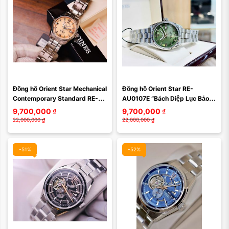
Đồng hồ Orient Star Mechanical 
Đồng hồ Orient Star RE-
Contemporary Standard RE-
AU0107E “Bách Diệp Lục Bảo” – 
AU0108G00B – Vẻ đẹp cơ khí 
Tuyệt tác sắc xanh dành cho 
9,700,000
₫
9,700,000
₫
Nhật Bản ...
người chơi đồng ...
22,000,000
₫
22,000,000
₫
-51%
-52%