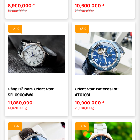
8,900,000
₫
10,600,000
₫
14,000,000
₫
22,000,000
₫
-21%
-46%
Màu mặt:
Màu mặt:
Đồng Hồ Nam Orient Star 
Orient Star Watches RK-
Xóa
Xóa
SEL09004W0
AT0108L
11,850,000
₫
10,900,000
₫
14,970,000
₫
20,000,000
₫
-35%
-33%