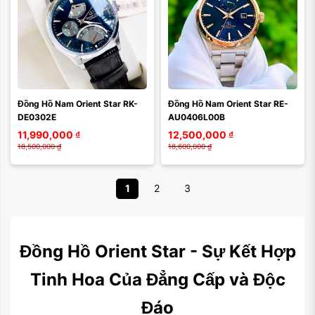
Đồng Hồ Nam Orient Star RK-
Đồng Hồ Nam Orient Star RE-
DE0302E
AU0406L00B
11,990,000
₫
12,500,000
₫
18,500,000
₫
18,600,000
₫
1
2
3
Đồng Hồ Orient Star - Sự Kết Hợp
Tinh Hoa Của Đẳng Cấp và Độc
Đáo