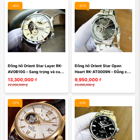
-40%
-57%
Đồng hồ Orient Star Layer RK-
Đồng hồ Orient Star Open 
AV0B10G – Sang trọng và cuốn 
Heart RK-AT0009N – Đẳng cấp 
hút với sắc vàng sâm panh
của sự tinh tế và trưởng thành
13,300,000
₫
9,950,000
₫
22,000,000
₫
23,000,000
₫
-37%
-53%