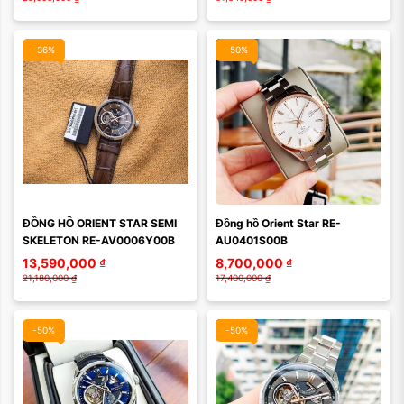
-36%
-50%
Màu mặt:
Màu mặt:
ĐỒNG HỒ ORIENT STAR SEMI 
Đồng hồ Orient Star RE-
Xóa
Xóa
SKELETON RE-AV0006Y00B
AU0401S00B
13,590,000
₫
8,700,000
₫
21,180,000
₫
17,400,000
₫
-50%
-50%