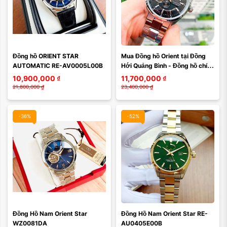
Màu mặt:
Màu mặt:
Đồng hồ ORIENT STAR 
Mua Đồng hồ Orient tại Đồng 
Xóa
Xóa
AUTOMATIC RE-AV0005L00B
Hới Quảng Bình - Đồng hồ chính 
hãng, giá tốt nhất - Orient Star 
10,900,000
₫
11,700,000
₫
...
21,800,000
₫
23,400,000
₫
-36%
-52%
Màu mặt:
Màu mặt:
Đồng Hồ Nam Orient Star 
Đồng Hồ Nam Orient Star RE-
Xóa
Xóa
WZ0081DA
AU0405E00B