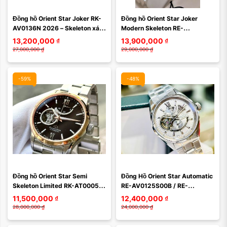
Đồng hồ Orient Star Joker RK-
Đồng hồ Orient Star Joker 
AV0136N 2026 – Skeleton xám 
Modern Skeleton RE-
khói đẳng cấp, bộ máy in-
AV0134E00B (RK-AV0134E) 
13,200,000
₫
13,900,000
₫
house Nhật Bản ...
2026 – Tuyệt tác lộ cơ Nhật ...
27,000,000
₫
29,000,000
₫
-59%
-48%
Đồng hồ Orient Star Semi 
Đồng Hồ Orient Star Automatic 
Skeleton Limited RK-AT0005Y 
RE-AV0125S00B / RE-
(RKAT0005Y)
AV0125S / RK-AV0125G
11,500,000
₫
12,400,000
₫
28,000,000
₫
24,000,000
₫