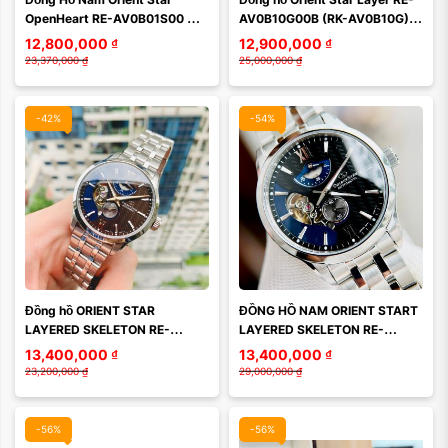
Xóa
Xóa
OpenHeart RE-AV0B01S00 
AV0B10G00B (RK-AV0B10G) – 
Chính Hãng
Tuyệt tác Automatic dial vàng 
12,800,000
₫
12,900,000
₫
champagne mới 
23,370,000
₫
25,000,000
₫
-42%
-54%
Đồng hồ ORIENT STAR 
ĐỒNG HỒ NAM ORIENT START 
LAYERED SKELETON RE-
LAYERED SKELETON RE-
AV0B02Y00B
AV0B02Y00B (RE-AV0B02Y)
13,400,000
₫
13,400,000
₫
23,200,000
₫
29,000,000
₫
-56%
-56%