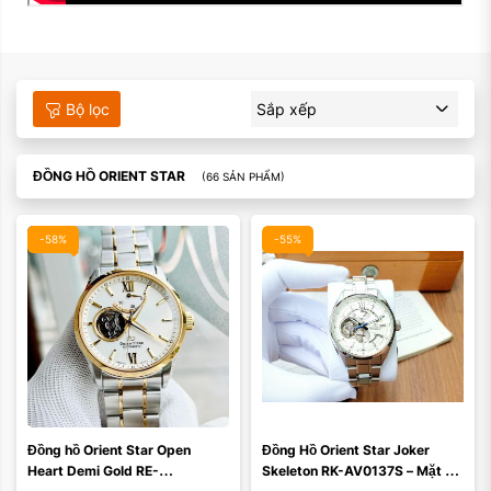
Màu mặt:
Bộ lọc
Sắp xếp
Xóa
ĐỒNG HỒ ORIENT STAR
(66 SẢN PHẨM)
-58%
-55%
Màu mặt:
Đồng hồ Orient Star Open 
Đồng Hồ Orient Star Joker 
Xóa
Heart Demi Gold RE-
Skeleton RK-AV0137S – Mặt 