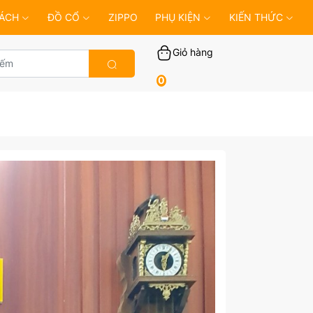
ÁCH
ĐỒ CỔ
ZIPPO
PHỤ KIỆN
KIẾN THỨC
Giỏ hàng
0