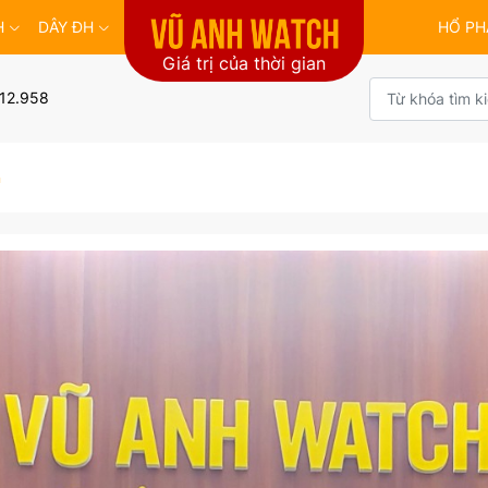
H
DÂY ĐH
HỔ PH
Giá trị của thời gian
12.958
h