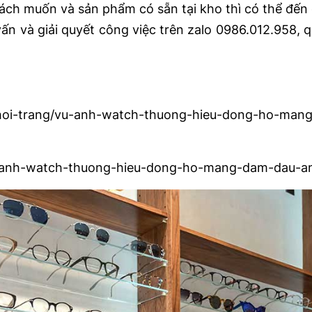
ch muốn và sản phẩm có sẵn tại kho thì có thể đến gi
 và giải quyết công việc trên zalo 0986.012.958, q
thoi-trang/vu-anh-watch-thuong-hieu-dong-ho-man
i/vu-anh-watch-thuong-hieu-dong-ho-mang-dam-dau-