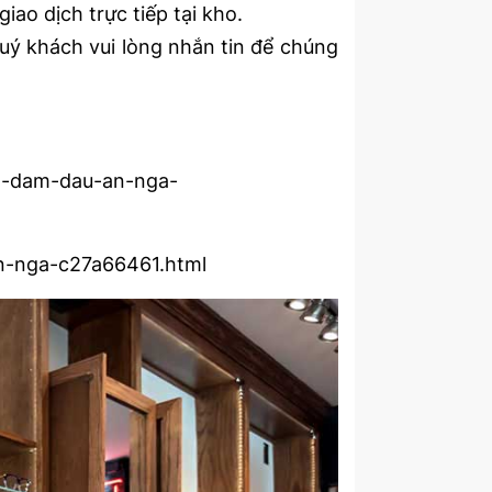
ao dịch trực tiếp tại kho.
uý khách vui lòng nhắn tin để chúng
g-dam-dau-an-nga-
an-nga-c27a66461.html