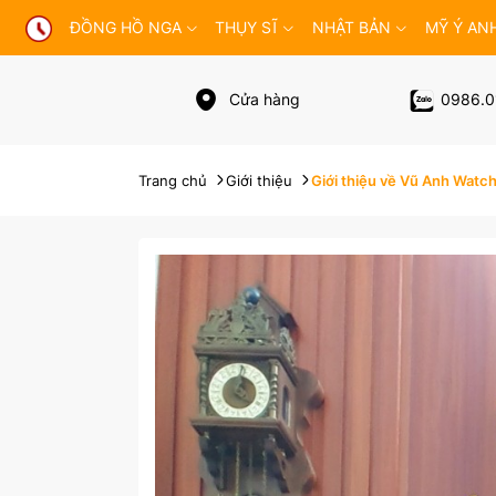
ĐỒNG HỒ NGA
THỤY SĨ
NHẬT BẢN
MỸ Ý AN
Cửa hàng
0986.0
Trang chủ
Giới thiệu
Giới thiệu về Vũ Anh Watc