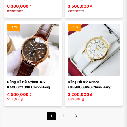
6,300,000
₫
3,500,000
₫
8,780,000
₫
7,000,000
₫
-12%
-31%
Đồng Hồ Nữ Orient  RA-
Đồng Hồ Nữ Orient  
KA0002Y00B Chính Hãng
FUB9B003W0 Chính Hãng
4,500,000
₫
3,200,000
₫
5,100,000
₫
4,630,000
₫
1
2
3