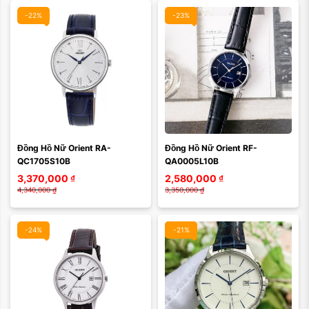
-22%
-23%
Màu mặt:
Màu mặt:
Đồng Hồ Nữ Orient RA-
Đồng Hồ Nữ Orient RF-
Xóa
Xóa
QC1705S10B
QA0005L10B
3,370,000
₫
2,580,000
₫
4,340,000
₫
3,350,000
₫
-24%
-21%