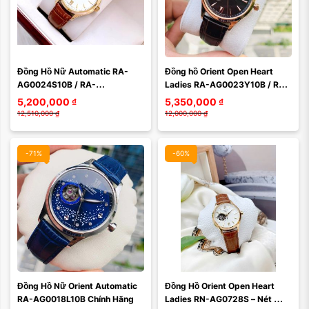
Màu mặt:
Đồng Hồ Nữ Automatic RA-
Đồng hồ Orient Open Heart 
Xóa
AG0024S10B / RA-
Ladies RA-AG0023Y10B / RA-
AG0024S30B / RA-
AG0023Y00C / RA-
5,200,000
₫
5,350,000
₫
AG0024S00C / RN-AG0728S
AG0023Y30B / RN-AG0727Y – 
12,510,000
₫
12,000,000
₫
...
-71%
-60%
Màu mặt:
Đồng Hồ Nữ Orient Automatic 
Đồng Hồ Orient Open Heart 
Xóa
RA-AG0018L10B Chính Hãng
Ladies RN-AG0728S – Nét 