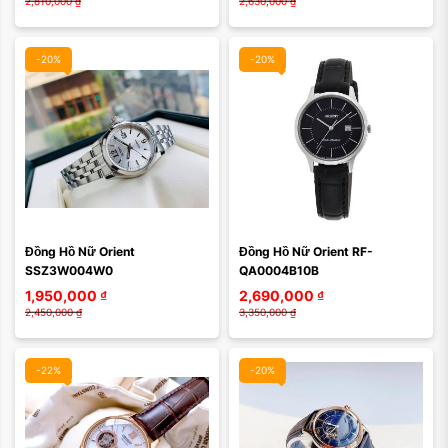
2,810,000
₫
2,630,000
₫
-20%
-20%
Màu mặt:
Màu mặt:
Đồng Hồ Nữ Orient 
Đồng Hồ Nữ Orient RF-
Xóa
Xóa
SSZ3W004W0
QA0004B10B
1,950,000
₫
2,690,000
₫
2,450,000
₫
3,350,000
₫
-22%
-20%