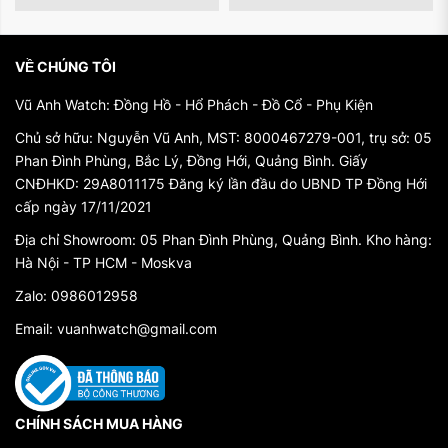
Sang Trọng
Tonino Lamborghini không chỉ nổi tiếng trong thế
VỀ CHÚNG TÔI
giới ô tô, mà còn ghi dấu ấn sâu sắc trong lĩnh vực
Vũ Anh Watch: Đồng Hồ - Hổ Phách - Đồ Cổ - Phụ Kiện
đồng hồ. Thương hiệu này được thành lập bởi
Chủ sở hữu: Nguyễn Vũ Anh, MST: 8000467279-001, trụ sở: 05
Tonino Lamborghini - người con của Ferruccio
Phan Đình Phùng, Bắc Lý, Đồng Hới, Quảng Bình. Giấy
Lamborghini, nhà sáng lập thương hiệu siêu xe
CNĐHKD: 29A8011175 Đăng ký lần đầu do UBND TP Đồng Hới
Lamborghini. Sự kết hợp giữa tên tuổi và kinh
cấp ngày 17/11/2021
nghiệm lâu dài trong ngành công nghiệp siêu xe đã
Địa chỉ Showroom: 05 Phan Đình Phùng, Quảng Bình. Kho hàng:
tạo ra những chiếc đồng hồ không chỉ đẳng cấp mà
Hà Nội - TP HCM - Moskva
còn phản ánh tinh thần thể thao và đam mê.
Zalo: 0986012958
Chất Lượng Chính Hãng: Đảm Bảo Tuyệt Đối
Email: vuanhwatch@gmail.com
Mỗi chiếc đồng hồ Tonino Lamborghini chính hãng
được sản xuất với sự chăm sóc đặc biệt đến từng
chi tiết. Với việc chọn lọc nguyên vật liệu cao cấp,
CHÍNH SÁCH MUA HÀNG
các chuyên gia hàng đầu thường xuyên kiểm tra và