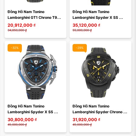
Đồng Hồ Nam Tonino 
Đồng Hồ Nam Tonino 
Xóa
Xóa
Lamborghini GT1 Chrono T9GE 
Lamborghini Spyder X SS 
42mm Màu Đen Vàng
Chrono, 53 x 56mm T9XE-SS 
20,912,000
₫
35,120,000
₫
Màu Đen Vàng
34,850,000
₫
55,000,000
₫
-32%
-29%
Màu mặt:
Màu mặt:
Đồng Hồ Nam Tonino 
Đồng Hồ Nam Tonino 
Xóa
Xóa
Lamborghini Spyder X SS 
Lamborghini Spyder Chrono 
Chrono 53 x 56mm T9XC-SS 
Watch 44.3mm T9SE Màu Đen
30,800,000
₫
31,920,000
₫
Màu Xanh Đen
45,000,000
₫
45,000,000
₫