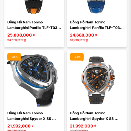
Màu mặt:
Màu mặt:
Đồng Hồ Nam Tonino 
Đồng Hồ Nam Tonino 
Xóa
Xóa
Lamborghini Panfilo TLF-T03-
Lamborghini Panfilo TLF-T03-
3 44mm Màu Đen Cam
2 44mm Màu Xanh Blue
25,808,000
₫
24,688,000
₫
64,520,000
₫
61,710,000
₫
-44%
-44%
Màu mặt:
Màu mặt:
Đồng Hồ Nam Tonino 
Đồng Hồ Nam Tonino 
Xóa
Xóa
Lamborghini Spyder X SS 
Lamborghini Spyder X SS 
Chrono T9XC-SS Màu Đen 
Chrono T9XB-SS Màu Đen Cam
21,992,000
₫
21,992,000
₫
Xanh
39,270,000
₫
39,270,000
₫