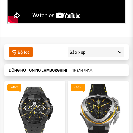
Màu mặt:
Màu mặt:
Bộ lọc
Sắp xếp
Xóa
Xóa
ĐỒNG HỒ TONINO LAMBORGHINI
(19 SẢN PHẨM)
-40%
-36%
Màu mặt:
Màu mặt: