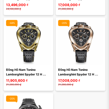
Steel T20SH-B Màu Đen Vàng
Chronograph Steel T20CH-A 
13,496,000
₫
17,008,000
₫
Màu Bạc
24,100,000
₫
21,260,000
₫
-44%
-20%
Màu mặt:
Đồng Hồ Nam Tonino 
Đồng Hồ Nam Tonino 
Xóa
Lamborghini Spyder 12 H 
Lamborghini Spyder 12 H 
Chronograph Steel T20CH-B 
Chronograph Steel T20CH-C 
11,905,600
₫
17,008,000
₫
Màu Đen Vàng
Màu Đen
21,260,000
₫
21,260,000
₫
-20%