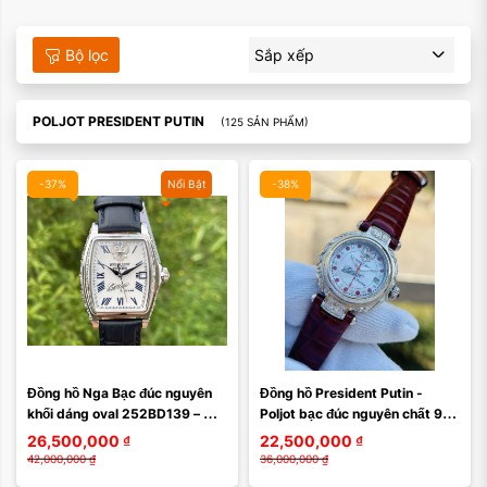
Bộ lọc
Sắp xếp
POLJOT PRESIDENT PUTIN
(125 SẢN PHẨM)
-37%
Nổi Bật
-38%
Đồng hồ Nga Bạc đúc nguyên 
Đồng hồ President Putin - 
khối dáng oval 252BD139 – 
Poljot bạc đúc nguyên chất 925 
Đỉnh cao nghệ thuật cơ khí cho 
252CK128
26,500,000
₫
22,500,000
₫
quý ông đẳng cấp
42,000,000
₫
36,000,000
₫