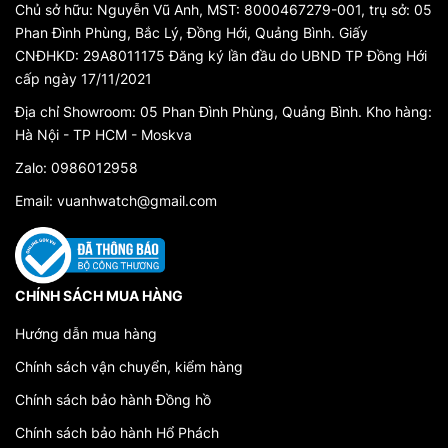
Chủ sở hữu: Nguyễn Vũ Anh, MST: 8000467279-001, trụ sở: 05
Phan Đình Phùng, Bắc Lý, Đồng Hới, Quảng Bình. Giấy
CNĐHKD: 29A8011175 Đăng ký lần đầu do UBND TP Đồng Hới
cấp ngày 17/11/2021
Địa chỉ Showroom: 05 Phan Đình Phùng, Quảng Bình. Kho hàng:
VŨ ANH WATCH TẠI NGA
Hà Nội - TP HCM - Moskva
Zalo: 0986012958
Email: vuanhwatch@gmail.com
CHÍNH SÁCH MUA HÀNG
Hướng dẫn mua hàng
Chính sách vận chuyển, kiểm hàng
Đồng hồ Nga Poljot Chữ Ký Tổng
Chính sách bảo hành Đồng hồ
thống Putin: Biểu tượng của Sự
Chính sách bảo hành Hổ Phách