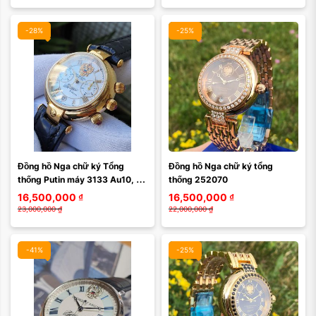
-28%
-25%
Đồng hồ Nga chữ ký Tổng 
Đồng hồ Nga chữ ký tổng 
thống Putin máy 3133 Au10, 
thống 252070
kính sapphire, 252063
16,500,000
₫
16,500,000
₫
23,000,000
₫
22,000,000
₫
-41%
-25%