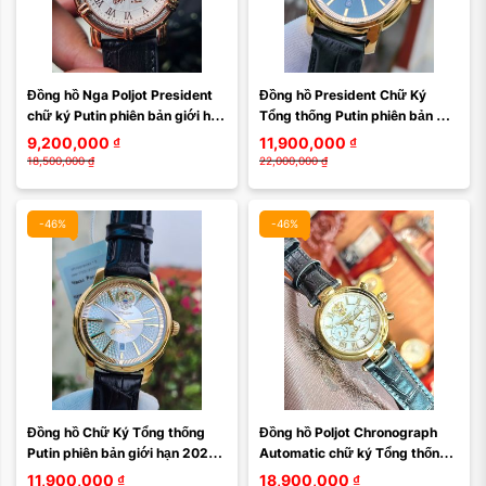
Đồng hồ Nga Poljot President 
Đồng hồ President Chữ Ký 
chữ ký Putin phiên bản giới hạn 
Tổng thống Putin phiên bản 
mặt thừng trắng, size 40 máy 
giới hạn 2024 252CK140
9,200,000
₫
11,900,000
₫
...
18,500,000
₫
22,000,000
₫
-46%
-46%
Đồng hồ Chữ Ký Tổng thống 
Đồng hồ Poljot Chronograph 
Putin phiên bản giới hạn 2024 
Automatic chữ ký Tổng thống – 
252CK139
Phiên bản giới hạn đậm chất 
11,900,000
₫
18,900,000
₫