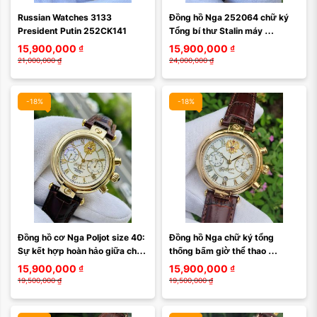
Russian Watches 3133 
Đồng hồ Nga 252064 chữ ký 
President Putin 252CK141
Tổng bí thư Stalin máy 
automatic, Au10
15,900,000
₫
15,900,000
₫
21,000,000
₫
24,000,000
₫
-18%
-18%
Đồng hồ cơ Nga Poljot size 40: 
Đồng hồ Nga chữ ký tổng 
Sự kết hợp hoàn hảo giữa chất 
thống bấm giờ thể thao 
lượng và phong cách - máy 
252CK060-2
15,900,000
₫
15,900,000
₫
3133 252CK122
19,500,000
₫
19,500,000
₫