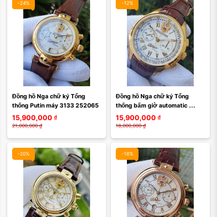
-24%
-12%
Đồng hồ Nga chữ ký Tổng 
Đồng hồ Nga chữ ký Tổng 
thống Putin máy 3133 252065
thống bấm giờ automatic 
252062
15,900,000
₫
15,900,000
₫
21,000,000
₫
18,000,000
₫
-20%
-18%