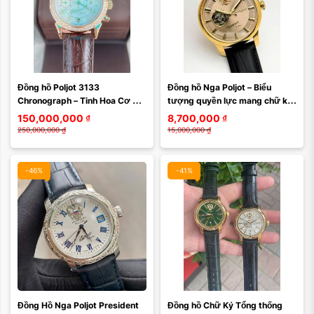
Đồng hồ Poljot 3133 
Đồng hồ Nga Poljot – Biểu 
Chronograph – Tinh Hoa Cơ Khí 
tượng quyền lực mang chữ ký 
Liên Xô Trong Bộ Vỏ Vàng Đúc 
Tổng thống Putin 252CK148
150,000,000
₫
8,700,000
₫
Nguyên Khối 252CK144
250,000,000
₫
15,000,000
₫
-46%
-41%
Đồng Hồ Nga Poljot President 
Đồng hồ Chữ Ký Tổng thống 