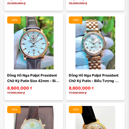
sưu tầm ...
22,000,000
₫
35,000,000
₫
-49%
-49%
Đồng Hồ Nga Poljot President 
Đồng Hồ Nga Poljot President 
Chữ Ký Putin Size 42mm – Biểu 
Chữ Ký Putin – Biểu Tượng 
Tượng Quyền Lực, Đẳng Cấp 
Quyền Lực Và Đẳng Cấp Sưu 
8,600,000
₫
8,600,000
₫
Sưu Tầm Và ...
Tầm 252CK149
17,000,000
₫
17,000,000
₫
-40%
-42%