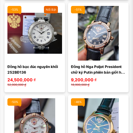
-53%
Nổi Bật
-51%
Đồng hồ bạc đúc nguyên khối 
Đồng hồ Nga Poljot President 
252BĐ136
chữ ký Putin phiên bản giới hạn 
mặt thừng đen, size 40 máy ...
24,500,000
₫
9,200,000
₫
52,000,000
₫
18,900,000
₫
-50%
-46%