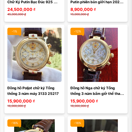
Chữ Ký Putin Bạc Đúc 925 
Putin phiên bản giới hạn 2024 
Trạm Khắc Size 38mm – Biểu 
252CK138
24,500,000
₫
8,900,000
₫
Tượng Quyền Lực ...
45,000,000
₫
15,000,000
₫
-1%
-12%
Đồng hồ Poljot chữ ký Tổng 
Đồng hồ Nga chữ ký Tổng 
thống 3 núm máy 3133 25217
thống 3 núm bấm giờ thể thao 
25219
15,900,000
₫
15,900,000
₫
16,000,000
₫
18,000,000
₫
-16%
-16%