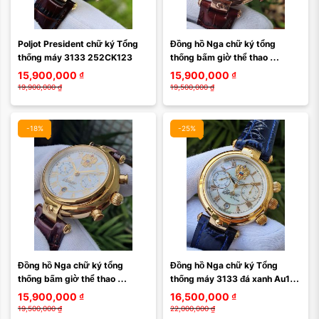
Poljot President chữ ký Tổng 
Đồng hồ Nga chữ ký tổng 
thống máy 3133 252CK123
thống bấm giờ thể thao 
252CK059
15,900,000
₫
15,900,000
₫
19,900,000
₫
19,500,000
₫
-18%
-25%
Đồng hồ Nga chữ ký tổng 
Đồng hồ Nga chữ ký Tổng 
thống bấm giờ thể thao 
thống máy 3133 đá xanh Au10 
252CK060
kính Sapphire 252066
15,900,000
₫
16,500,000
₫
19,500,000
₫
22,000,000
₫