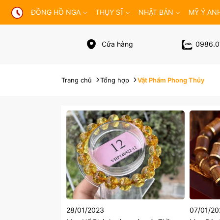
ĐỒNG HỒ NGA
THỤY SĨ
NHẬT BẢN
MỸ Ý AN
Cửa hàng
0986.0
Trang chủ
Tổng hợp
Vật Phẩm Phong Thủy
28/01/2023
07/01/20