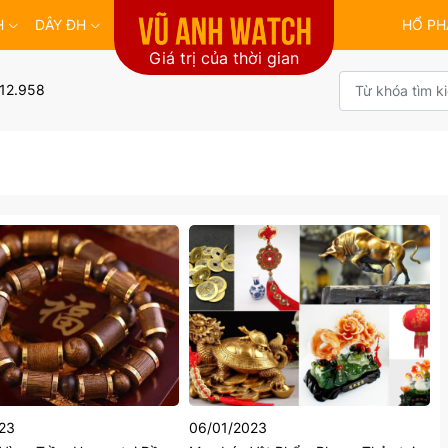
H
DÂY ĐH
HỔ PH
Giá trị của thời gian
12.958
23
06/01/2023