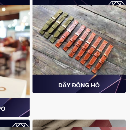
DÂY ĐỒNG HỒ
PO