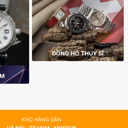
ĐỒNG HỒ THỤY SĨ
AM
KHO HÀNG SẴN