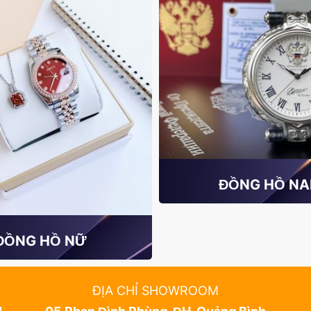
ĐỒNG HỒ N
ĐỒNG HỒ NỮ
ĐỊA CHỈ SHOWROOM