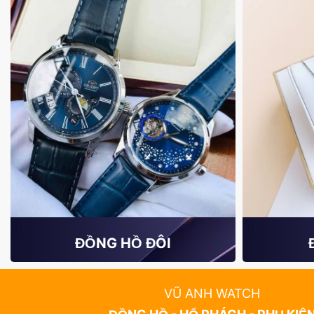
ĐỒNG HỒ ĐÔI
VŨ ANH WATCH