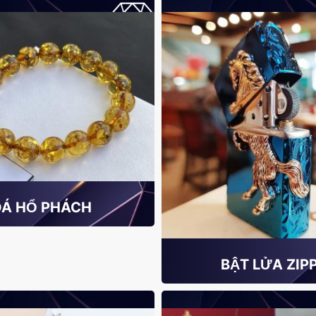
ĐÁ HỔ PHÁCH
BẬT LỬA ZIP