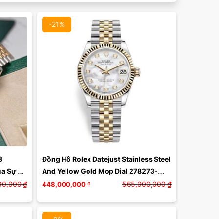
-21%
Màu mặt:
Xóa
 
Đồng Hồ Rolex Datejust Stainless Steel 
a Sự 
And Yellow Gold Mop Dial 278273-
0028 Màu Xám Vàng
00,000
₫
565,000,000
₫
448,000,000
₫