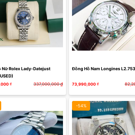
Màu mặt:
Màu mặt:
Xóa
Xóa
 Nữ Rolex Lady-Datejust 
Đồng Hồ Nam Longines L2.753
(USED)
337,000,000
₫
82,2
,000
₫
73,990,000
₫
-54%