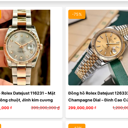
-75%
Màu mặt:
Màu mặt:
Xóa
Xóa
Rolex Datejust 116231 – Mặt 
Đồng hồ Rolex Datejust 126333
 lông chuột, đính kim cương
Champagne Dial – Đỉnh Cao Củ
Thanh Lịch
399,000,000
₫
1,200,0
,000
₫
299,000,000
₫