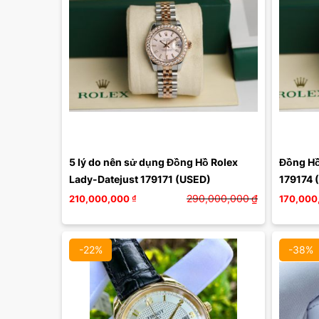
Màu mặt:
Xóa
5 lý do nên sử dụng Đồng Hồ Rolex 
Đồng Hồ
Lady-Datejust 179171 (USED)
179174 
290,000,000
₫
210,000,000
₫
170,000
-22%
-38%