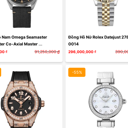
Màu mặt:
Xóa
 Nam Omega Seamaster 
Đồng Hồ Nữ Rolex Datejust 27
er Co-Axial Master 
0014
eter 220.12.40.20.01.001 
91,250,000
₫
390,0
000
₫
296,000,000
₫
n
-55%