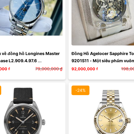
Màu mặt:
Xóa
u về đồng hồ Longines Master 
Đồng Hồ Agelocer Sapphire Tou
se L2.909.4.97.6 
9201S11 - Một siêu phẩm vuông
76): Lịch sử ra đời, thiết ...
ngoài sử dụng sapphire ...
79,000,000
₫
198,0
000
₫
92,000,000
₫
-24%