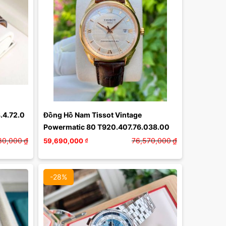
Màu mặt:
Xóa
.4.72.0
Đồng Hồ Nam Tissot Vintage 
Powermatic 80 T920.407.76.038.00
80,000
₫
76,570,000
₫
59,690,000
₫
-28%