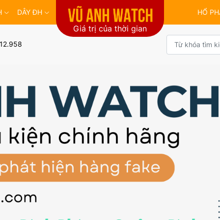
H
DÂY ĐH
HỔ PH
Giá trị của thời gian
12.958