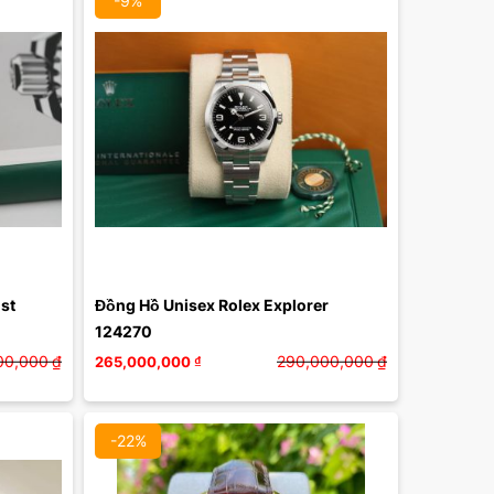
-9%
Màu mặt:
Xóa
t 
Đồng Hồ Unisex Rolex Explorer 
124270
00,000
₫
290,000,000
₫
265,000,000
₫
-22%