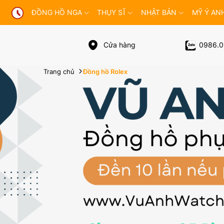
ĐỒNG HỒ NGA
THỤY SĨ
NHẬT BẢN
MỸ Ý AN
Cửa hàng
0986.0
Trang chủ
Đồng hồ Rolex