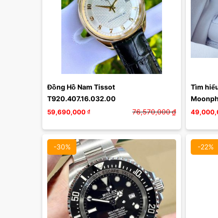
Màu mặt:
Xóa
Đồng Hồ Nam Tissot 
Tìm hiể
T920.407.16.032.00
Moonpha
(L290949
76,570,000
₫
59,690,000
₫
49,000,
-30%
-22%