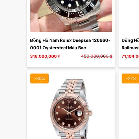
Màu mặt:
Xóa
Đồng Hồ Nam Rolex Deepsea 126660-
Đồng Hồ
0001 Oystersteel Màu Bạc
Railmast
Chronom
450,000,000
₫
316,000,000
₫
71,104,
Màu Đe
-30%
-27%