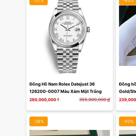
-21%
-43%
Màu mặt:
Xóa
Đồng Hồ Nam Rolex Datejust 36 
Đồng hồ 
126200-0007 Màu Xám Mặt Trắng
Gold/Ste
355,000,000
₫
280,000,000
₫
239,000
-28%
-50%