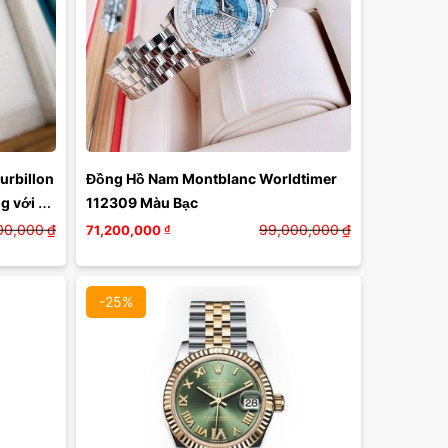
rbillon 
Đồng Hồ Nam Montblanc Worldtimer 
 với vỏ 
112309 Màu Bạc
00,000
₫
99,000,000
₫
71,200,000
₫
-25%