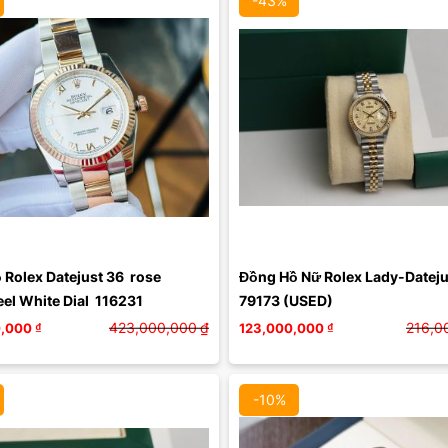
-43%
Màu mặt:
Màu mặt:
Xóa
Xóa
Rolex Datejust 36  rose  
Đồng Hồ Nữ Rolex Lady-Datejus
el White Dial  116231
79173 (USED)
423,000,000
₫
216,0
,000
₫
123,000,000
₫
-10%