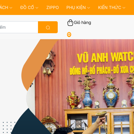
ÁCH
ĐỒ CỔ
ZIPPO
PHỤ KIỆN
KIẾN THỨC
Giỏ hàng
0