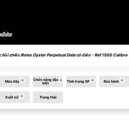
 hồi chiếc Rolex Oyster Perpetual Date cổ điển - Ref 1500 Calibre
Chức năng đặc
Màu dây
Tình trạng SP
Bảo hành
biệt
Xuất xứ
Trạng thái