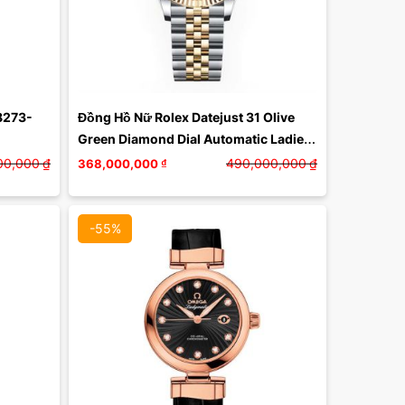
8273-
Đồng Hồ Nữ Rolex Datejust 31 Olive 
Green Diamond Dial Automatic Ladies 
Steel và Gold Gold 18kt ...
00,000
₫
490,000,000
₫
368,000,000
₫
-55%