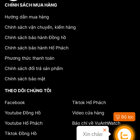
cường sức kháng của cơ thể đối với các bệnh tật và vi
CHÍNH SÁCH MUA HÀNG
khuẩn gây bệnh.
Hướng dẫn mua hàng
Polysaccharides: Nấm Chaga Nga còn chứa các
Chính sách vận chuyển, kiểm hàng
polysaccharide như chitin và chitosan, có khả năng
làm giảm viêm nhiễm và giúp duy trì sự cân bằng
Chính sách bảo hành Đồng hồ
đường huyết.
Chính sách bảo hành Hổ Phách
Melanin: Màu đen của nấm Chaga Nga là do sự hiện
Phương thức thanh toán
diện của melanin, một chất chống oxy hóa tự nhiên.
Chính sách đổi trả sản phẩm
Melanin có khả năng bảo vệ tế bào khỏi hỏa hoạn từ
tác động của tia tử ngoại và tổn thương do oxi hóa.
Chính sách bảo mật
Trong các phần khác của nấm Chaga Nga cũng chứa
THEO DÕI CHÚNG TÔI
các dưỡng chất quan trọng như vitamin D2, vitamin B-
Facebook
Tiktok Hổ Phách
complex, khoáng chất (bao gồm mangan, sắt, kẽm),
và axit amin.
Youtube Đồng Hồ
Video cửa hàng
Bộ lọc
IV. Tiềm Năng Ứng Dụng Của Nấm Chaga Nga Trong Y Học
Youtube Hổ Phách
Báo chí về VuAnhWatch
Và Sức Khỏe
Tiktok Đồng Hồ
Xin chào