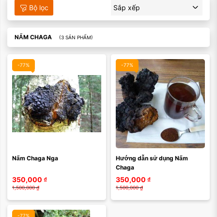
Bộ lọc
Sắp xếp
NẤM CHAGA
(3 SẢN PHẨM)
-77%
-77%
Nấm Chaga Nga
Hướng dẫn sử dụng Nấm 
Chaga
350,000
₫
350,000
₫
1,500,000
₫
1,500,000
₫
-77%