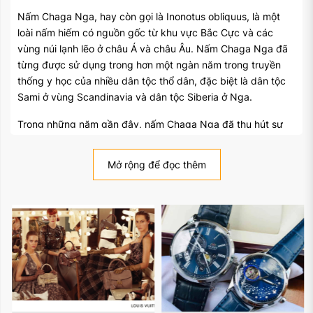
Nấm Chaga Nga, hay còn gọi là Inonotus obliquus, là một
loài nấm hiếm có nguồn gốc từ khu vực Bắc Cực và các
vùng núi lạnh lẽo ở châu Á và châu Âu. Nấm Chaga Nga đã
từng được sử dụng trong hơn một ngàn năm trong truyền
thống y học của nhiều dân tộc thổ dân, đặc biệt là dân tộc
Sami ở vùng Scandinavia và dân tộc Siberia ở Nga.
Trong những năm gần đây, nấm Chaga Nga đã thu hút sự
chú ý của cộng đồng khoa học và người tiêu dùng trên toàn
thế giới với những tiềm năng lợi ích sức khỏe đáng kinh ngạc
Mở rộng để đọc thêm
mà nó mang lại. Bài viết này sẽ đưa bạn vào cuộc khám phá
về nấm Chaga Nga, từ nguồn gốc, cấu trúc, các thành phần
dinh dưỡng, đến những tiềm năng ứng dụng trong lĩnh vực
y học và sức khỏe. Hãy cùng tìm hiểu về "kho báu từ Bắc
Cực" và lý do tại sao nấm Chaga Nga đang thu hút sự quan
tâm của nhiều người.
II. Nguồn Gốc Và Đặc Điểm Của Nấm Chaga Nga
Nấm Chaga Nga (Inonotus obliquus) được biết đến là một