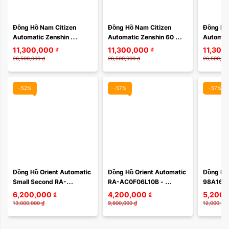
Màu mặt:
Đồng Hồ Nam Citizen 
Đồng Hồ Nam Citizen 
Đồng Hồ 
Automatic Zenshin 
Automatic Zenshin 60 
Automati
Xóa
Mechanical Super 
Super Titanium NK5020-
Super T
11,300,000
₫
11,300,000
₫
11,300
Titanium NJ0180-80L – 
58L – Mặt Xanh Nhạt 
58M – M
26,500,000
₫
26,500,000
₫
26,500,00
Super Titanium Siêu ...
Chuyển Sắc, ...
Sắc, Supe
-52%
-57%
-57%
Đồng Hồ Orient Automatic 
Đồng Hồ Orient Automatic 
Đồng Hồ
Small Second RA-
RA-AC0F06L10B - 
98A160 -
AR0009L10B / RA-
SYMPHONY 3
Độc Đáo,
6,200,000
₫
4,200,000
₫
5,200,
AR0009L30B
Thể Tha
13,000,000
₫
9,800,000
₫
12,000,00