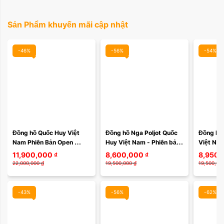
Sản Phẩm khuyến mãi cập nhật
-46%
-56%
-54%
Đồng hồ Quốc Huy Việt 
Đồng hồ Nga Poljot Quốc 
Đồng hồ 
Nam Phiên Bản Open 
Huy Việt Nam - Phiên bản 
Việt Nam
Heart Vỏ Mạ Vàng hồng 
Limited đặc biệt 100 cái 
hạn 2 loạ
11,900,000
₫
8,600,000
₫
8,950,
252VN233
duy nhất 252VN130
dây da 
22,000,000
₫
19,500,000
₫
19,500,00
-43%
-56%
-62%