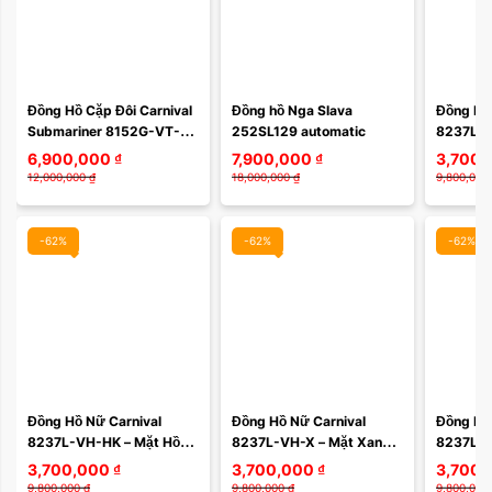
Đồng Hồ Cặp Đôi Carnival 
Đồng hồ Nga Slava 
Đồng Hồ 
Submariner 8152G-VT-D1 
252SL129 automatic
8237L-V
– Thiết Kế Thể Thao, 
Lá Sang 
6,900,000
₫
7,900,000
₫
3,700,
Sapphire, Automatic Nhật 
Quartz T
12,000,000
₫
18,000,000
₫
9,800,000
Bản
Cao Cấp
-62%
-62%
-62%
Đồng Hồ Nữ Carnival 
Đồng Hồ Nữ Carnival 
Đồng Hồ 
8237L-VH-HK – Mặt Hồng 
8237L-VH-X – Mặt Xanh 
8237L-V
Khảm Sang Trọng, Máy 
Sang Trọng, Máy Quartz 
Thời Thư
3,700,000
₫
3,700,000
₫
3,700,
Quartz Thụy Sĩ, Dây Mesh 
Thụy Sĩ, Dây Mesh Cao 
Thụy Sĩ,
9,800,000
₫
9,800,000
₫
9,800,000