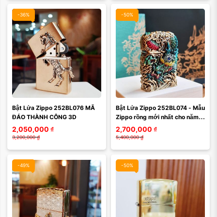
-36%
-50%
Màu mặt:
Bật Lửa Zippo 252BL076 MÃ 
Bật Lửa Zippo 252BL074 - Mẫu 
Xóa
ĐÁO THÀNH CÔNG 3D
Zippo rồng mới nhất cho năm 
2024, hoa văn độc đáo, sắc nét 
2,050,000
₫
2,700,000
₫
thể hiện ...
3,200,000
₫
5,400,000
₫
-49%
-50%