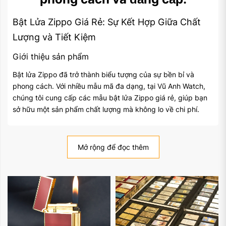
Bật Lửa Zippo Giá Rẻ: Sự Kết Hợp Giữa Chất
Lượng và Tiết Kiệm
Giới thiệu sản phẩm
Bật lửa Zippo đã trở thành biểu tượng của sự bền bỉ và
phong cách. Với nhiều mẫu mã đa dạng, tại Vũ Anh Watch,
chúng tôi cung cấp các mẫu bật lửa Zippo giá rẻ, giúp bạn
sở hữu một sản phẩm chất lượng mà không lo về chi phí.
Đặc điểm nổi bật
Mở rộng để đọc thêm
Chất lượng đảm bảo
: Dù có giá cả phải chăng, bật
lửa Zippo giá rẻ vẫn được sản xuất từ chất liệu cao
cấp, đảm bảo độ bền và khả năng sử dụng lâu dài.
Thiết kế đa dạng
: Chúng tôi cung cấp nhiều mẫu mã
với nhiều kiểu dáng và màu sắc khác nhau, từ cổ điển
đến hiện đại, phù hợp với mọi phong cách cá nhân.