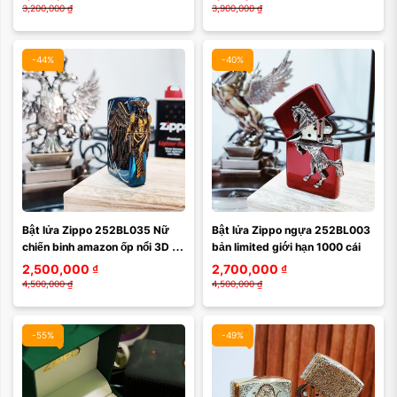
3,200,000
₫
3,900,000
₫
-44%
-40%
Màu mặt:
Màu mặt:
Bật lửa Zippo 252BL035 Nữ 
Bật lửa Zippo ngựa 252BL003 
Xóa
Xóa
chiến binh amazon ốp nổi 3D 
bản limited giới hạn 1000 cái
kèm gạt tàn bật lửa
2,500,000
₫
2,700,000
₫
4,500,000
₫
4,500,000
₫
-55%
-49%