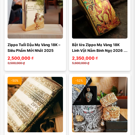
Zippo Tuổi Dậu Mạ Vàng 18K – 
Bật lửa Zippo Mạ Vàng 18K 
Siêu Phẩm Mới Nhất 2025
Linh Vật Năm Bính Ngọ 2026 – 
Siêu Phẩm Phong Thủy Đẳng 
2,500,000
₫
2,350,000
₫
Cấp
3,500,000
₫
5,600,000
₫
-50%
-52%