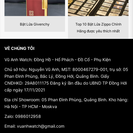
Dễ dàng sử dụng
: Bật lửa Zippo nổi tiếng với cơ chế
hoạt động đơn giản và dễ dàng sử dụng, giúp bạn
luôn sẵn sàng trong mọi tình huống.
Top 10 Bật Lửa Zippo Chính
Phụ kiện Bật Lửa
Tại sao nên chọn bật lửa Zippo giá rẻ tại Vũ Anh
Hãng được yêu thích nhất
Watch?
VỀ CHÚNG TÔI
Giá cả cạnh tranh
: Chúng tôi cam kết mang đến cho
bạn sản phẩm với mức giá tốt nhất trên thị trường,
Vũ Anh Watch: Đồng Hồ - Hổ Phách - Đồ Cổ - Phụ Kiện
giúp bạn tiết kiệm chi phí mà vẫn sở hữu một chiếc
bật lửa chất lượng.
Chủ sở hữu: Nguyễn Vũ Anh, MST: 8000467279-001, trụ sở: 05
Phan Đình Phùng, Bắc Lý, Đồng Hới, Quảng Bình. Giấy
Chất lượng dịch vụ
: Đội ngũ nhân viên chuyên nghiệp
CNĐHKD: 29A8011175 Đăng ký lần đầu do UBND TP Đồng Hới
và thân thiện của chúng tôi luôn sẵn sàng hỗ trợ và tư
cấp ngày 17/11/2021
vấn để giúp bạn tìm được sản phẩm phù hợp nhất.
Địa chỉ Showroom: 05 Phan Đình Phùng, Quảng Bình. Kho hàng:
Chính sách bảo hành
: Mọi sản phẩm đều được bảo
Hà Nội - TP HCM - Moskva
hành hợp lý, mang lại sự yên tâm khi bạn sử dụng.
Zalo: 0986012958
Kết luận
Email: vuanhwatch@gmail.com