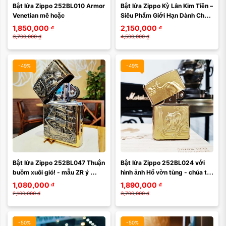
Bật lửa Zippo 252BL010 Armor 
Bật lửa Zippo Kỳ Lân Kim Tiền – 
Venetian mê hoặc
Siêu Phẩm Giới Hạn Dành Cho 
Người Sưu Tầm
1,850,000
₫
2,150,000
₫
3,700,000
₫
4,500,000
₫
-49%
-49%
Bật lửa Zippo 252BL047 Thuận 
Bật lửa Zippo 252BL024 với 
buồm xuôi gió! - mẫu ZR ý 
hình ảnh Hổ vờn tùng - chúa tể 
nghĩa cho năm mới nhiều thuận 
chốn sơn lâm
1,080,000
₫
1,890,000
₫
lợi, xuôi ...
2,100,000
₫
3,700,000
₫
-50%
-50%