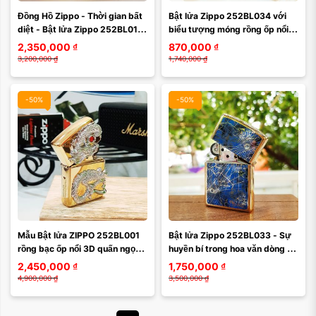
Đồng Hồ Zippo - Thời gian bất 
Bật lửa Zippo 252BL034 với 
diệt - Bật lửa Zippo 252BL011 
biểu tượng móng rồng ốp nổi 2 
Time Less
bên hông
2,350,000
₫
870,000
₫
3,200,000
₫
1,740,000
₫
-50%
-50%
Mẫu Bật lửa ZIPPO 252BL001 
Bật lửa Zippo 252BL033 - Sự 
rồng bạc ốp nổi 3D quấn ngọc 
huyền bí trong hoa văn dòng 
đỏ quanh thân zip
zippo La Bàn
2,450,000
₫
1,750,000
₫
4,900,000
₫
3,500,000
₫