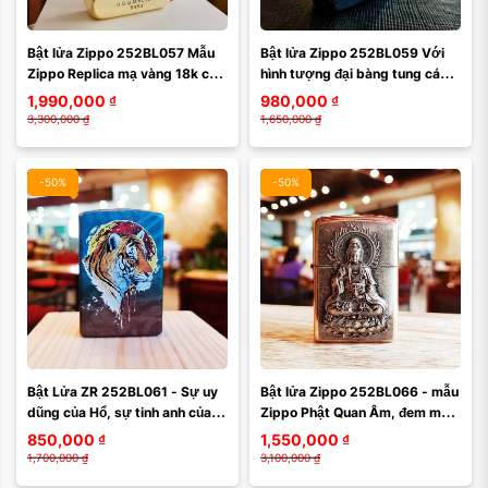
Bật lửa Zippo 252BL057 Mẫu 
Bật lửa Zippo 252BL059 Với 
Zippo Replica mạ vàng 18k cực 
hình tượng đại bàng tung cánh 
đẹp với hình ảnh chiến hạm ở 
trên nền Xanh sapphire của 
1,990,000
₫
980,000
₫
mặt chính ...
bầu trời
3,300,000
₫
1,650,000
₫
-50%
-50%
Bật Lửa ZR 252BL061 - Sự uy 
Bật lửa Zippo 252BL066 - mẫu 
dũng của Hổ, sự tinh anh của 
Zippo Phật Quan Âm, đem may 
Báo cùng hội tụ trên 1 mẫu bật
mắn cho cả nhà
850,000
₫
1,550,000
₫
1,700,000
₫
3,100,000
₫