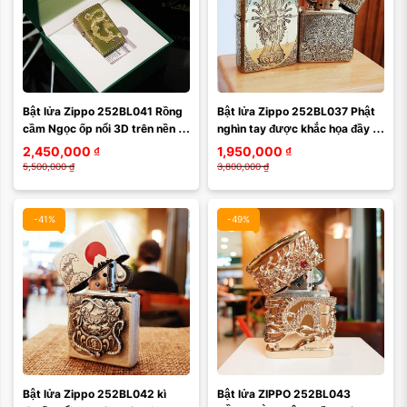
Màu mặt:
Màu mặt:
Bật lửa Zippo 252BL041 Rồng 
Bật lửa Zippo 252BL037 Phật 
Xóa
Xóa
cầm Ngọc ốp nổi 3D trên nền 
nghìn tay được khắc họa đầy 
Zip giả cổ phay xước
tinh tế
2,450,000
₫
1,950,000
₫
5,500,000
₫
3,800,000
₫
-41%
-49%
Màu mặt:
Bật lửa Zippo 252BL042 kì 
Bật lửa ZIPPO 252BL043 
Xóa