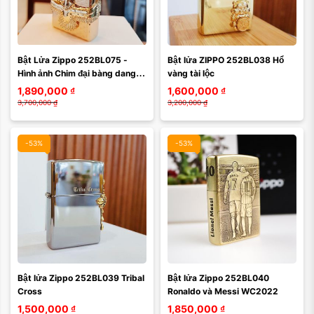
Màu mặt:
Màu mặt:
Bật Lửa Zippo 252BL075 - 
Bật lửa ZIPPO 252BL038 Hổ 
Xóa
Xóa
Hình ảnh Chim đại bàng dang 
vàng tài lộc
cánh ôm trọn chiếc bật lửa - 
1,890,000
₫
1,600,000
₫
Hãy dang rộng ...
3,700,000
₫
3,200,000
₫
-53%
-53%
Màu mặt:
Bật lửa Zippo 252BL039 Tribal 
Bật lửa Zippo 252BL040 
Xóa
Cross
Ronaldo và Messi WC2022
1,500,000
₫
1,850,000
₫