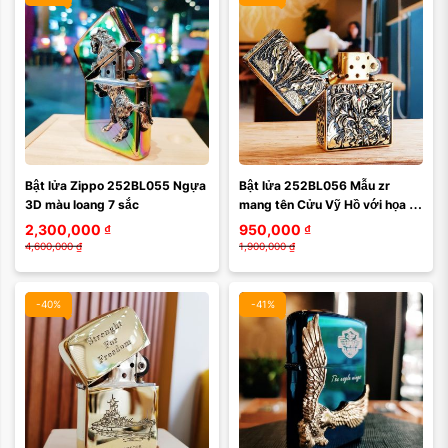
Bật lửa Zippo 252BL055 Ngựa 
Bật lửa 252BL056 Mẫu zr 
3D màu loang 7 sắc
mang tên Cửu Vỹ Hồ với họa 
tiết mô phỏng lại truyền thuyết 
2,300,000
₫
950,000
₫
về cáo 9 đuôi ...
4,600,000
₫
1,900,000
₫
-40%
-41%