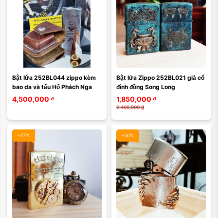
Bật lứa 252BL044 zippo kèm 
Bật lửa Zippo 252BL021 giả cổ 
bao da và tẩu Hổ Phách Nga
đỉnh đồng Song Long
4,500,000
₫
1,850,000
₫
2,400,000
₫
-27%
-50%