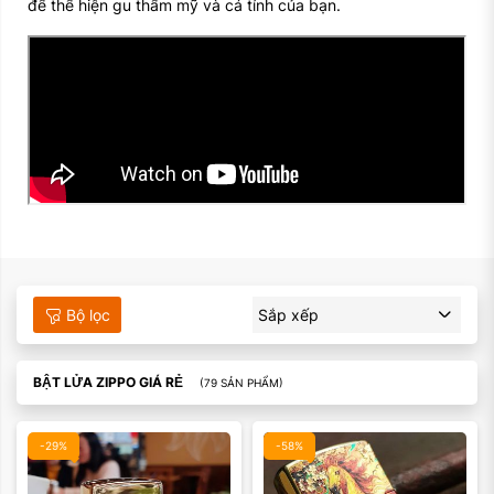
để thể hiện gu thẩm mỹ và cá tính của bạn.
Bộ lọc
Sắp xếp
BẬT LỬA ZIPPO GIÁ RẺ
(79 SẢN PHẨM)
-29%
-58%